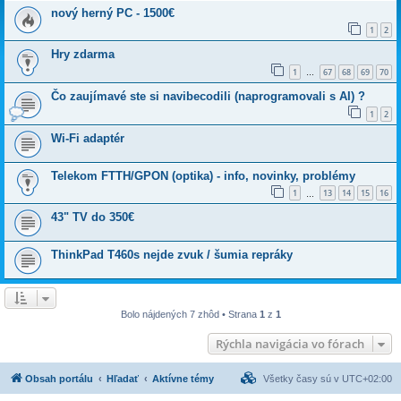
nový herný PC - 1500€
1
2
Hry zdarma
1
67
68
69
70
…
Čo zaujímavé ste si navibecodili (naprogramovali s AI) ?
1
2
Wi-Fi adaptér
Telekom FTTH/GPON (optika) - info, novinky, problémy
1
13
14
15
16
…
43" TV do 350€
ThinkPad T460s nejde zvuk / šumia repráky
Bolo nájdených 7 zhôd • Strana
1
z
1
Rýchla navigácia vo fórach
Obsah portálu
Hľadať
Aktívne témy
Všetky časy sú v
UTC+02:00