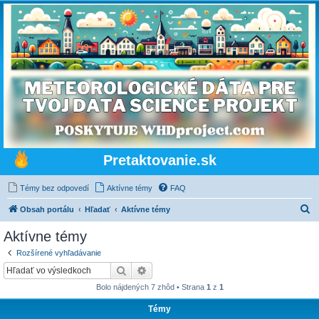
Pretaktovanie.sk
Témy bez odpovedí
Aktívne témy
FAQ
H
Obsah portálu
Hľadať
Aktívne témy
ľ
Aktívne témy
a
Rozšírené vyhľadávanie
d
Hľadať
Rozšírené vyhľadávanie
a
Bolo nájdených 7 zhôd • Strana
1
z
1
ť
Témy