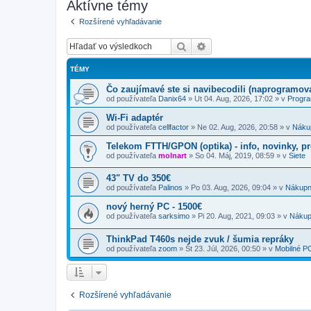
Aktívne témy
Rozšírené vyhľadávanie
Hľadať
Rozšírené vyhľadávanie
TÉMY
Čo zaujímavé ste si navibecodili (naprogramoval
od používateľa
Danix64
»
Ut 04. Aug, 2026, 17:02
» v
Progr
Wi-Fi adaptér
od používateľa
cellfactor
»
Ne 02. Aug, 2026, 20:58
» v
Náku
Telekom FTTH/GPON (optika) - info, novinky, p
od používateľa
molnart
»
So 04. Máj, 2019, 08:59
» v
Siete
43" TV do 350€
od používateľa
Palinos
»
Po 03. Aug, 2026, 09:04
» v
Nákupn
nový herný PC - 1500€
od používateľa
sarksimo
»
Pi 20. Aug, 2021, 09:03
» v
Nákup
ThinkPad T460s nejde zvuk / šumia repráky
od používateľa
zoom
»
Št 23. Júl, 2026, 00:50
» v
Mobilné P
Rozšírené vyhľadávanie