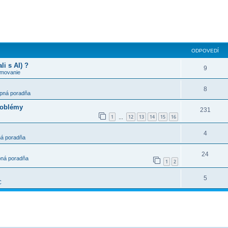
ODPOVEDÍ
i s AI) ?
9
amovanie
8
pná poradňa
roblémy
231
1
12
13
14
15
16
…
4
á poradňa
24
ná poradňa
1
2
5
C