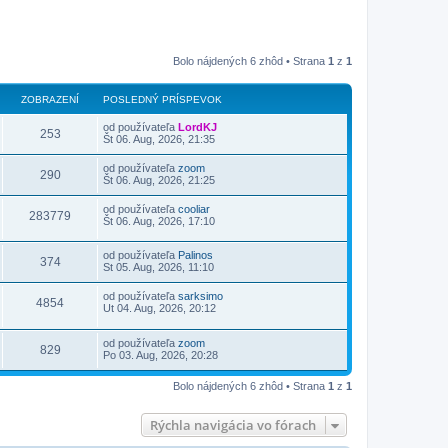
Bolo nájdených 6 zhôd • Strana
1
z
1
ZOBRAZENÍ
POSLEDNÝ PRÍSPEVOK
od používateľa
LordKJ
253
Št 06. Aug, 2026, 21:35
od používateľa
zoom
290
Št 06. Aug, 2026, 21:25
od používateľa
cooliar
283779
Št 06. Aug, 2026, 17:10
od používateľa
Palinos
374
St 05. Aug, 2026, 11:10
od používateľa
sarksimo
4854
Ut 04. Aug, 2026, 20:12
od používateľa
zoom
829
Po 03. Aug, 2026, 20:28
Bolo nájdených 6 zhôd • Strana
1
z
1
Rýchla navigácia vo fórach