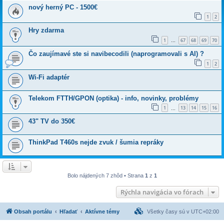
nový herný PC - 1500€
1
2
Hry zdarma
1
67
68
69
70
…
Čo zaujímavé ste si navibecodili (naprogramovali s AI) ?
1
2
Wi-Fi adaptér
Telekom FTTH/GPON (optika) - info, novinky, problémy
1
13
14
15
16
…
43" TV do 350€
ThinkPad T460s nejde zvuk / šumia repráky
Bolo nájdených 7 zhôd • Strana
1
z
1
Rýchla navigácia vo fórach
Obsah portálu
Hľadať
Aktívne témy
Všetky časy sú v
UTC+02:00