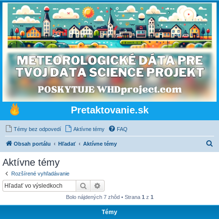
Pretaktovanie.sk
Témy bez odpovedí
Aktívne témy
FAQ
H
Obsah portálu
Hľadať
Aktívne témy
ľ
Aktívne témy
a
Rozšírené vyhľadávanie
d
Hľadať
Rozšírené vyhľadávanie
a
Bolo nájdených 7 zhôd • Strana
1
z
1
ť
Témy