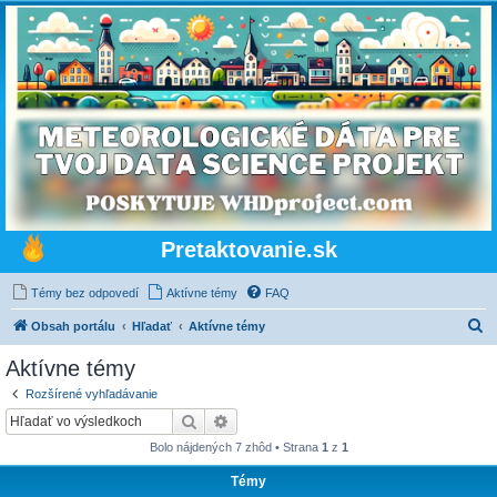
Pretaktovanie.sk
Témy bez odpovedí
Aktívne témy
FAQ
H
Obsah portálu
Hľadať
Aktívne témy
ľ
Aktívne témy
a
Rozšírené vyhľadávanie
d
Hľadať
Rozšírené vyhľadávanie
a
Bolo nájdených 7 zhôd • Strana
1
z
1
ť
Témy