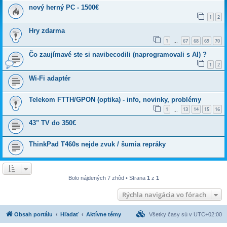
nový herný PC - 1500€
1
2
Hry zdarma
1
67
68
69
70
…
Čo zaujímavé ste si navibecodili (naprogramovali s AI) ?
1
2
Wi-Fi adaptér
Telekom FTTH/GPON (optika) - info, novinky, problémy
1
13
14
15
16
…
43" TV do 350€
ThinkPad T460s nejde zvuk / šumia repráky
Bolo nájdených 7 zhôd • Strana
1
z
1
Rýchla navigácia vo fórach
Obsah portálu
Hľadať
Aktívne témy
Všetky časy sú v
UTC+02:00