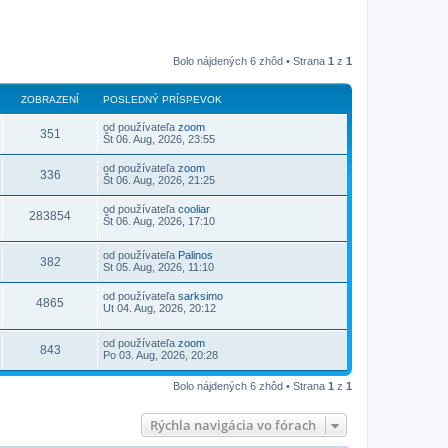
Bolo nájdených 6 zhôd • Strana
1
z
1
ZOBRAZENÍ
POSLEDNÝ PRÍSPEVOK
od používateľa
zoom
351
Št 06. Aug, 2026, 23:55
od používateľa
zoom
336
Št 06. Aug, 2026, 21:25
od používateľa
cooliar
283854
Št 06. Aug, 2026, 17:10
od používateľa
Palinos
382
St 05. Aug, 2026, 11:10
od používateľa
sarksimo
4865
Ut 04. Aug, 2026, 20:12
od používateľa
zoom
843
Po 03. Aug, 2026, 20:28
Bolo nájdených 6 zhôd • Strana
1
z
1
Rýchla navigácia vo fórach