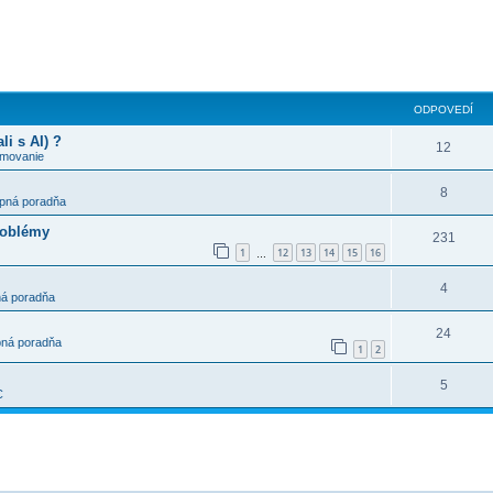
ODPOVEDÍ
i s AI) ?
12
amovanie
8
pná poradňa
roblémy
231
1
12
13
14
15
16
…
4
á poradňa
24
ná poradňa
1
2
5
C