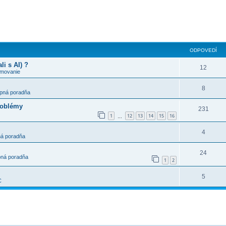
ODPOVEDÍ
i s AI) ?
12
amovanie
8
pná poradňa
roblémy
231
1
12
13
14
15
16
…
4
á poradňa
24
ná poradňa
1
2
5
C