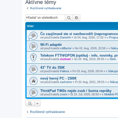
Aktívne témy
Rozšírené vyhľadávanie
Hľadať
Rozšírené vyhľadávanie
TÉMY
Čo zaujímavé ste si navibecodili (naprogramoval
od používateľa
Danix64
»
Ut 04. Aug, 2026, 17:02
» v
Progr
Wi-Fi adaptér
od používateľa
cellfactor
»
Ne 02. Aug, 2026, 20:58
» v
Náku
Telekom FTTH/GPON (optika) - info, novinky, p
od používateľa
molnart
»
So 04. Máj, 2019, 08:59
» v
Siete
43" TV do 350€
od používateľa
Palinos
»
Po 03. Aug, 2026, 09:04
» v
Nákupn
nový herný PC - 1500€
od používateľa
sarksimo
»
Pi 20. Aug, 2021, 09:03
» v
Nákup
ThinkPad T460s nejde zvuk / šumia repráky
od používateľa
zoom
»
Št 23. Júl, 2026, 00:50
» v
Mobilné P
Rozšírené vyhľadávanie