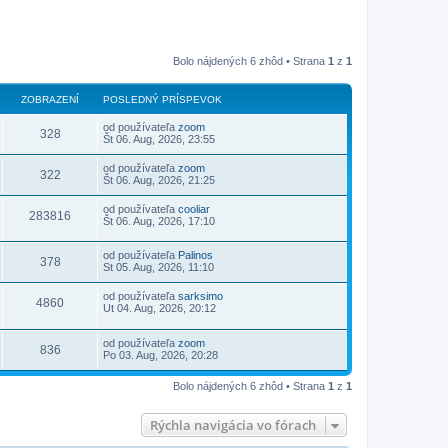
Bolo nájdených 6 zhôd • Strana
1
z
1
ZOBRAZENÍ
POSLEDNÝ PRÍSPEVOK
od používateľa
zoom
328
Št 06. Aug, 2026, 23:55
od používateľa
zoom
322
Št 06. Aug, 2026, 21:25
od používateľa
cooliar
283816
Št 06. Aug, 2026, 17:10
od používateľa
Palinos
378
St 05. Aug, 2026, 11:10
od používateľa
sarksimo
4860
Ut 04. Aug, 2026, 20:12
od používateľa
zoom
836
Po 03. Aug, 2026, 20:28
Bolo nájdených 6 zhôd • Strana
1
z
1
Rýchla navigácia vo fórach