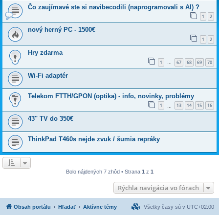
Čo zaujímavé ste si navibecodili (naprogramovali s AI) ?
1
2
nový herný PC - 1500€
1
2
Hry zdarma
1
67
68
69
70
…
Wi-Fi adaptér
Telekom FTTH/GPON (optika) - info, novinky, problémy
1
13
14
15
16
…
43" TV do 350€
ThinkPad T460s nejde zvuk / šumia repráky
Bolo nájdených 7 zhôd • Strana
1
z
1
Rýchla navigácia vo fórach
Obsah portálu
Hľadať
Aktívne témy
Všetky časy sú v
UTC+02:00