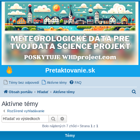
Pretaktovanie.sk
Témy bez odpovedí
Aktívne témy
FAQ
H
Obsah portálu
Hľadať
Aktívne témy
ľ
Aktívne témy
a
Rozšírené vyhľadávanie
d
Hľadať
Rozšírené vyhľadávanie
a
Bolo nájdených 7 zhôd • Strana
1
z
1
ť
Témy