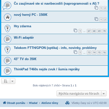
Čo zaujímavé ste si navibecodili (naprogramovali s AI) ?
1
2
nový herný PC - 1500€
1
2
Hry zdarma
1
67
68
69
70
…
Wi-Fi adaptér
Telekom FTTH/GPON (optika) - info, novinky, problémy
1
13
14
15
16
…
43" TV do 350€
ThinkPad T460s nejde zvuk / šumia repráky
Bolo nájdených 7 zhôd • Strana
1
z
1
Rýchla navigácia vo fórach
Obsah portálu
Hľadať
Aktívne témy
Všetky časy sú v
UTC+02:00