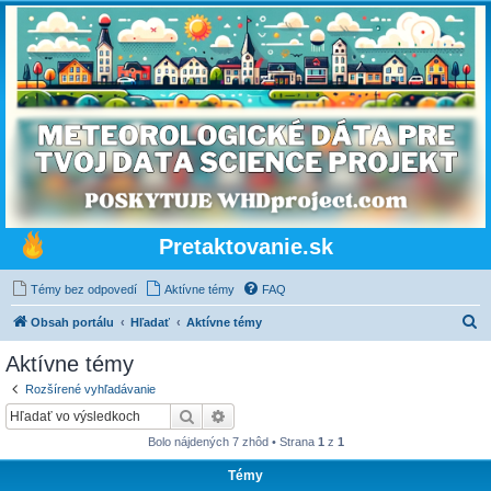
Pretaktovanie.sk
Témy bez odpovedí
Aktívne témy
FAQ
H
Obsah portálu
Hľadať
Aktívne témy
ľ
Aktívne témy
a
Rozšírené vyhľadávanie
d
Hľadať
Rozšírené vyhľadávanie
a
Bolo nájdených 7 zhôd • Strana
1
z
1
ť
Témy