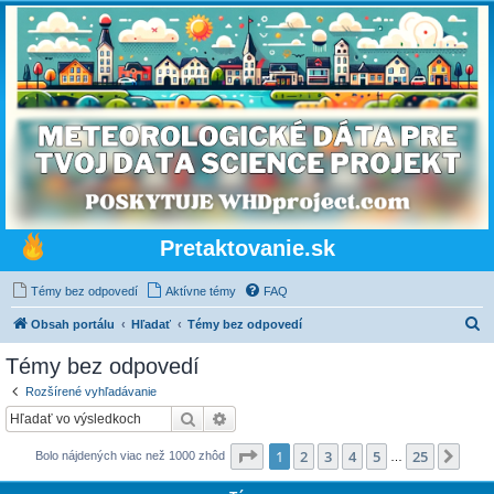
Pretaktovanie.sk
Témy bez odpovedí
Aktívne témy
FAQ
H
Obsah portálu
Hľadať
Témy bez odpovedí
ľ
Témy bez odpovedí
a
Rozšírené vyhľadávanie
d
Hľadať
Rozšírené vyhľadávanie
a
Strana
1
z
25
1
2
3
4
5
25
Ďalš
Bolo nájdených viac než 1000 zhôd
ť
…