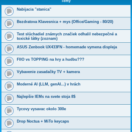
Témy
Nabijacia "stanica"
Bezdratova Klavesnica + mys (Office/Gaming - 80/20)
Test slúchadiel známych značiek odhalil nebezpečné a
toxické látky (zoznam)
ASUS Zenbook UX433FN - homemade vymena displeja
FIIO vs TOPPING na hry a hudbu???
Vybavenie zasadačky TV + kamera
Moderné AI (LLM, genAI...) v hrách
Najlepšie IEMs na svete stoja 8$
Tycovy vysavac okolo 300e
Drop Noctua + MiTo keycaps