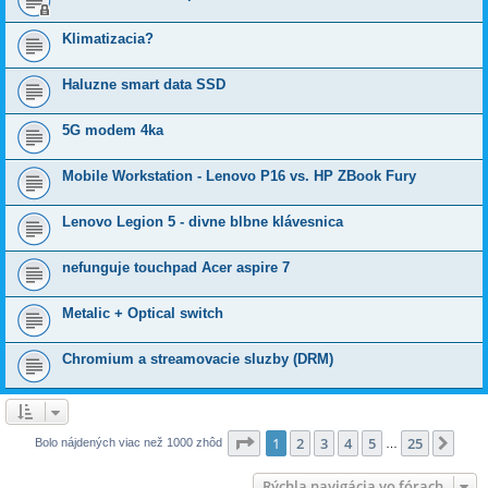
Klimatizacia?
Haluzne smart data SSD
5G modem 4ka
Mobile Workstation - Lenovo P16 vs. HP ZBook Fury
Lenovo Legion 5 - divne blbne klávesnica
nefunguje touchpad Acer aspire 7
Metalic + Optical switch
Chromium a streamovacie sluzby (DRM)
Strana
1
z
25
1
2
3
4
5
25
Ďalš
Bolo nájdených viac než 1000 zhôd
…
Rýchla navigácia vo fórach