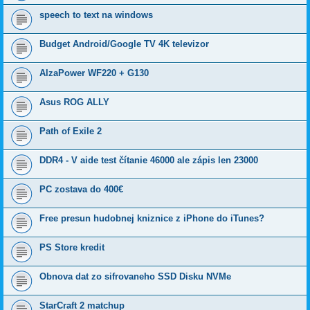
speech to text na windows
Budget Android/Google TV 4K televizor
AlzaPower WF220 + G130
Asus ROG ALLY
Path of Exile 2
DDR4 - V aide test čítanie 46000 ale zápis len 23000
PC zostava do 400€
Free presun hudobnej kniznice z iPhone do iTunes?
PS Store kredit
Obnova dat zo sifrovaneho SSD Disku NVMe
StarCraft 2 matchup