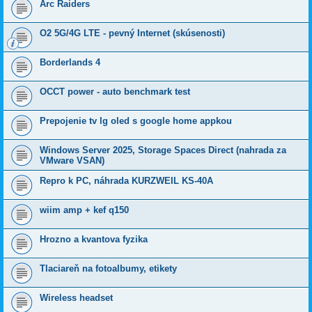
Arc Raiders
O2 5G/4G LTE - pevný Internet (skúsenosti)
Borderlands 4
OCCT power - auto benchmark test
Prepojenie tv lg oled s google home appkou
Windows Server 2025, Storage Spaces Direct (nahrada za
VMware VSAN)
Repro k PC, náhrada KURZWEIL KS-40A
wiim amp + kef q150
Hrozno a kvantova fyzika
Tlaciareň na fotoalbumy, etikety
Wireless headset