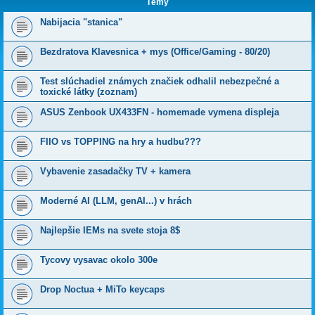
Témy
Nabijacia "stanica"
Bezdratova Klavesnica + mys (Office/Gaming - 80/20)
Test slúchadiel známych značiek odhalil nebezpečné a
toxické látky (zoznam)
ASUS Zenbook UX433FN - homemade vymena displeja
FIIO vs TOPPING na hry a hudbu???
Vybavenie zasadačky TV + kamera
Moderné AI (LLM, genAI...) v hrách
Najlepšie IEMs na svete stoja 8$
Tycovy vysavac okolo 300e
Drop Noctua + MiTo keycaps