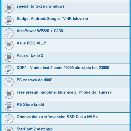
speech to text na windows
Budget Android/Google TV 4K televizor
AlzaPower WF220 + G130
Asus ROG ALLY
Path of Exile 2
DDR4 - V aide test čítanie 46000 ale zápis len 23000
PC zostava do 400€
Free presun hudobnej kniznice z iPhone do iTunes?
PS Store kredit
Obnova dat zo sifrovaneho SSD Disku NVMe
StarCraft 2 matchup