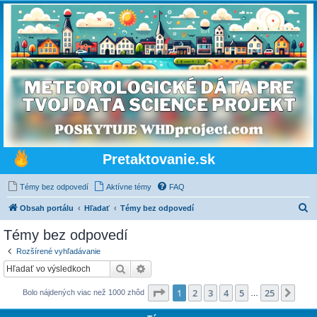
Pretaktovanie.sk
Témy bez odpovedí
Aktívne témy
FAQ
H
Obsah portálu
Hľadať
Témy bez odpovedí
ľ
Témy bez odpovedí
a
Rozšírené vyhľadávanie
d
Hľadať
Rozšírené vyhľadávanie
a
Strana
1
z
25
1
2
3
4
5
25
Ďalš
Bolo nájdených viac než 1000 zhôd
ť
…