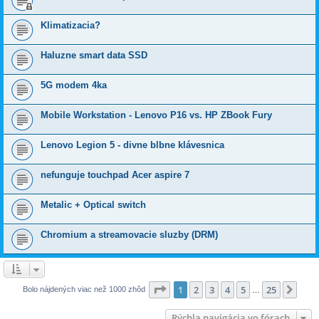
Klimatizacia?
Haluzne smart data SSD
5G modem 4ka
Mobile Workstation - Lenovo P16 vs. HP ZBook Fury
Lenovo Legion 5 - divne blbne klávesnica
nefunguje touchpad Acer aspire 7
Metalic + Optical switch
Chromium a streamovacie sluzby (DRM)
Strana
1
z
25
1
2
3
4
5
25
Ďalš
Bolo nájdených viac než 1000 zhôd
…
Rýchla navigácia vo fórach