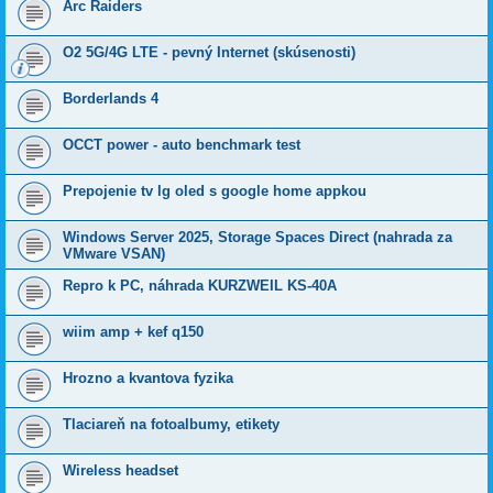
Arc Raiders
O2 5G/4G LTE - pevný Internet (skúsenosti)
Borderlands 4
OCCT power - auto benchmark test
Prepojenie tv lg oled s google home appkou
Windows Server 2025, Storage Spaces Direct (nahrada za
VMware VSAN)
Repro k PC, náhrada KURZWEIL KS-40A
wiim amp + kef q150
Hrozno a kvantova fyzika
Tlaciareň na fotoalbumy, etikety
Wireless headset