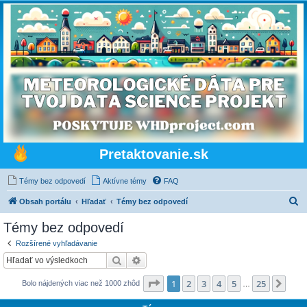
Pretaktovanie.sk
Témy bez odpovedí
Aktívne témy
FAQ
H
Obsah portálu
Hľadať
Témy bez odpovedí
ľ
Témy bez odpovedí
a
Rozšírené vyhľadávanie
d
Hľadať
Rozšírené vyhľadávanie
a
Strana
1
z
25
1
2
3
4
5
25
Ďalš
Bolo nájdených viac než 1000 zhôd
ť
…