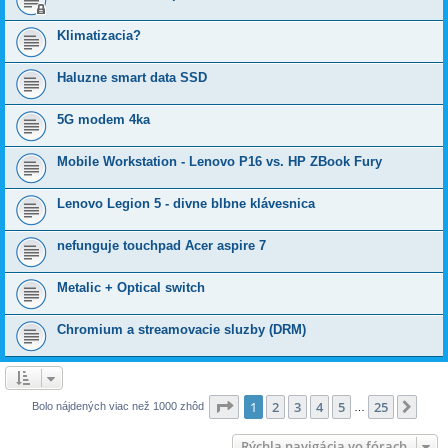
Klimatizacia?
Haluzne smart data SSD
5G modem 4ka
Mobile Workstation - Lenovo P16 vs. HP ZBook Fury
Lenovo Legion 5 - divne blbne klávesnica
nefunguje touchpad Acer aspire 7
Metalic + Optical switch
Chromium a streamovacie sluzby (DRM)
Strana
1
z
25
1
2
3
4
5
25
Ďalš
Bolo nájdených viac než 1000 zhôd
…
Rýchla navigácia vo fórach