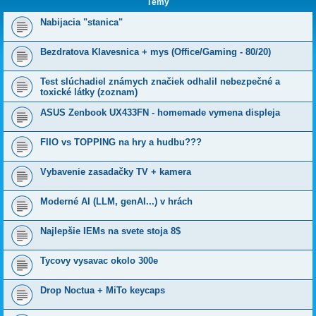
Témy
Nabijacia "stanica"
Bezdratova Klavesnica + mys (Office/Gaming - 80/20)
Test slúchadiel známych značiek odhalil nebezpečné a
toxické látky (zoznam)
ASUS Zenbook UX433FN - homemade vymena displeja
FIIO vs TOPPING na hry a hudbu???
Vybavenie zasadačky TV + kamera
Moderné AI (LLM, genAI...) v hrách
Najlepšie IEMs na svete stoja 8$
Tycovy vysavac okolo 300e
Drop Noctua + MiTo keycaps