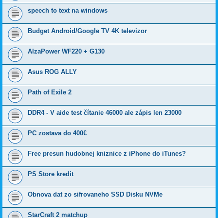
speech to text na windows
Budget Android/Google TV 4K televizor
AlzaPower WF220 + G130
Asus ROG ALLY
Path of Exile 2
DDR4 - V aide test čítanie 46000 ale zápis len 23000
PC zostava do 400€
Free presun hudobnej kniznice z iPhone do iTunes?
PS Store kredit
Obnova dat zo sifrovaneho SSD Disku NVMe
StarCraft 2 matchup