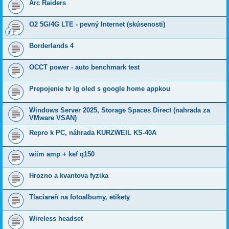
Arc Raiders
O2 5G/4G LTE - pevný Internet (skúsenosti)
Borderlands 4
OCCT power - auto benchmark test
Prepojenie tv lg oled s google home appkou
Windows Server 2025, Storage Spaces Direct (nahrada za
VMware VSAN)
Repro k PC, náhrada KURZWEIL KS-40A
wiim amp + kef q150
Hrozno a kvantova fyzika
Tlaciareň na fotoalbumy, etikety
Wireless headset