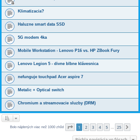
Klimatizacia?
Haluzne smart data SSD
5G modem 4ka
Mobile Workstation - Lenovo P16 vs. HP ZBook Fury
Lenovo Legion 5 - divne blbne klávesnica
nefunguje touchpad Acer aspire 7
Metalic + Optical switch
Chromium a streamovacie sluzby (DRM)
Strana
1
z
25
1
2
3
4
5
25
Ďalš
Bolo nájdených viac než 1000 zhôd
…
Rýchla navigácia vo fórach