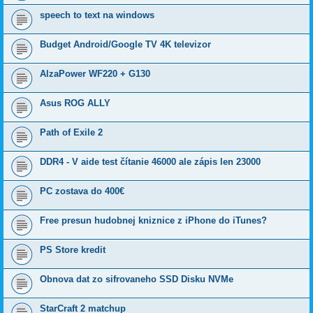
speech to text na windows
Budget Android/Google TV 4K televizor
AlzaPower WF220 + G130
Asus ROG ALLY
Path of Exile 2
DDR4 - V aide test čítanie 46000 ale zápis len 23000
PC zostava do 400€
Free presun hudobnej kniznice z iPhone do iTunes?
PS Store kredit
Obnova dat zo sifrovaneho SSD Disku NVMe
StarCraft 2 matchup