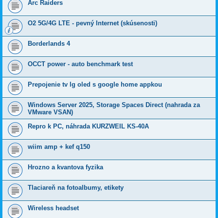
Arc Raiders
O2 5G/4G LTE - pevný Internet (skúsenosti)
Borderlands 4
OCCT power - auto benchmark test
Prepojenie tv lg oled s google home appkou
Windows Server 2025, Storage Spaces Direct (nahrada za
VMware VSAN)
Repro k PC, náhrada KURZWEIL KS-40A
wiim amp + kef q150
Hrozno a kvantova fyzika
Tlaciareň na fotoalbumy, etikety
Wireless headset