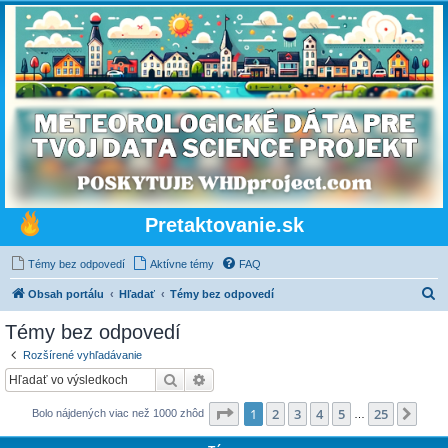
Pretaktovanie.sk
Témy bez odpovedí
Aktívne témy
FAQ
H
Obsah portálu
Hľadať
Témy bez odpovedí
ľ
Témy bez odpovedí
a
Rozšírené vyhľadávanie
d
Hľadať
Rozšírené vyhľadávanie
a
Strana
1
z
25
1
2
3
4
5
25
Ďalš
Bolo nájdených viac než 1000 zhôd
ť
…