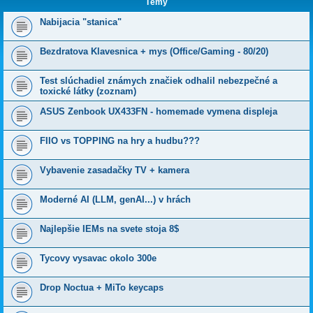
Témy
Nabijacia "stanica"
Bezdratova Klavesnica + mys (Office/Gaming - 80/20)
Test slúchadiel známych značiek odhalil nebezpečné a
toxické látky (zoznam)
ASUS Zenbook UX433FN - homemade vymena displeja
FIIO vs TOPPING na hry a hudbu???
Vybavenie zasadačky TV + kamera
Moderné AI (LLM, genAI...) v hrách
Najlepšie IEMs na svete stoja 8$
Tycovy vysavac okolo 300e
Drop Noctua + MiTo keycaps