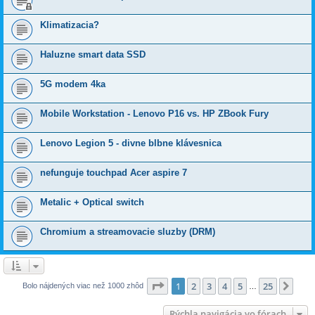
Klimatizacia?
Haluzne smart data SSD
5G modem 4ka
Mobile Workstation - Lenovo P16 vs. HP ZBook Fury
Lenovo Legion 5 - divne blbne klávesnica
nefunguje touchpad Acer aspire 7
Metalic + Optical switch
Chromium a streamovacie sluzby (DRM)
Strana
1
z
25
1
2
3
4
5
25
Ďalš
Bolo nájdených viac než 1000 zhôd
…
Rýchla navigácia vo fórach