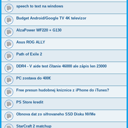
speech to text na windows
Budget Android/Google TV 4K televizor
AlzaPower WF220 + G130
Asus ROG ALLY
Path of Exile 2
DDR4 - V aide test čítanie 46000 ale zápis len 23000
PC zostava do 400€
Free presun hudobnej kniznice z iPhone do iTunes?
PS Store kredit
Obnova dat zo sifrovaneho SSD Disku NVMe
StarCraft 2 matchup