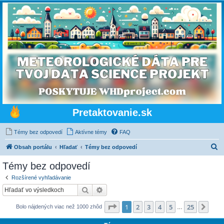
Pretaktovanie.sk
Témy bez odpovedí
Aktívne témy
FAQ
H
Obsah portálu
Hľadať
Témy bez odpovedí
ľ
Témy bez odpovedí
a
Rozšírené vyhľadávanie
d
Hľadať
Rozšírené vyhľadávanie
a
Strana
1
z
25
1
2
3
4
5
25
Ďalš
Bolo nájdených viac než 1000 zhôd
ť
…