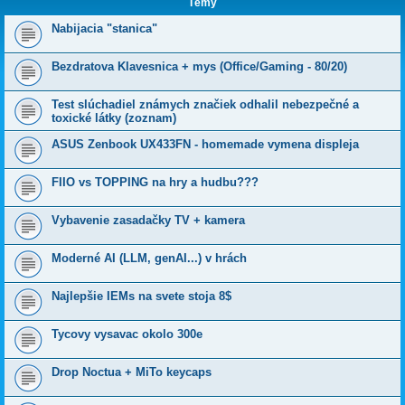
Témy
Nabijacia "stanica"
Bezdratova Klavesnica + mys (Office/Gaming - 80/20)
Test slúchadiel známych značiek odhalil nebezpečné a
toxické látky (zoznam)
ASUS Zenbook UX433FN - homemade vymena displeja
FIIO vs TOPPING na hry a hudbu???
Vybavenie zasadačky TV + kamera
Moderné AI (LLM, genAI...) v hrách
Najlepšie IEMs na svete stoja 8$
Tycovy vysavac okolo 300e
Drop Noctua + MiTo keycaps