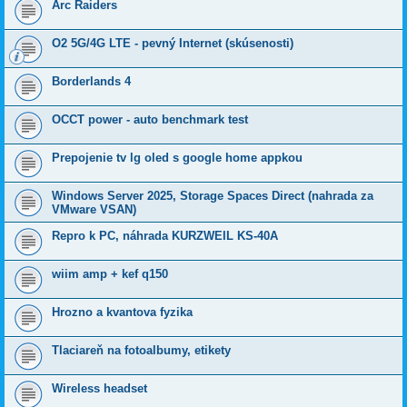
Arc Raiders
O2 5G/4G LTE - pevný Internet (skúsenosti)
Borderlands 4
OCCT power - auto benchmark test
Prepojenie tv lg oled s google home appkou
Windows Server 2025, Storage Spaces Direct (nahrada za
VMware VSAN)
Repro k PC, náhrada KURZWEIL KS-40A
wiim amp + kef q150
Hrozno a kvantova fyzika
Tlaciareň na fotoalbumy, etikety
Wireless headset