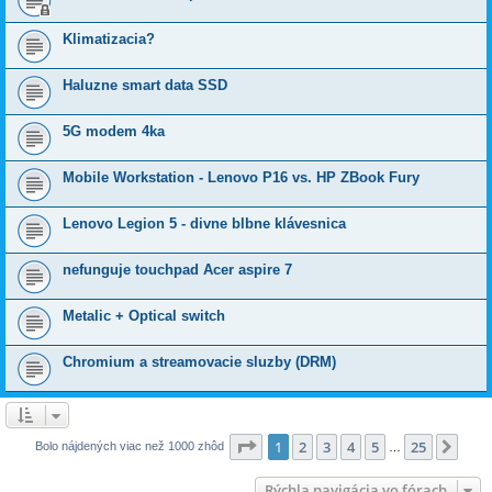
Klimatizacia?
Haluzne smart data SSD
5G modem 4ka
Mobile Workstation - Lenovo P16 vs. HP ZBook Fury
Lenovo Legion 5 - divne blbne klávesnica
nefunguje touchpad Acer aspire 7
Metalic + Optical switch
Chromium a streamovacie sluzby (DRM)
Strana
1
z
25
1
2
3
4
5
25
Ďalš
Bolo nájdených viac než 1000 zhôd
…
Rýchla navigácia vo fórach