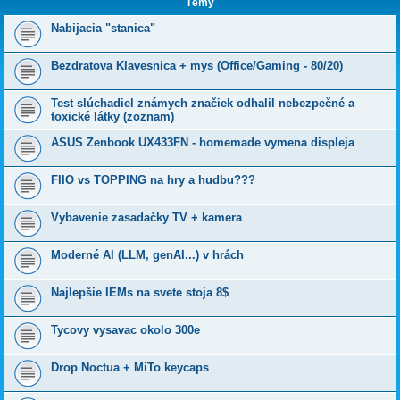
Témy
Nabijacia "stanica"
Bezdratova Klavesnica + mys (Office/Gaming - 80/20)
Test slúchadiel známych značiek odhalil nebezpečné a
toxické látky (zoznam)
ASUS Zenbook UX433FN - homemade vymena displeja
FIIO vs TOPPING na hry a hudbu???
Vybavenie zasadačky TV + kamera
Moderné AI (LLM, genAI...) v hrách
Najlepšie IEMs na svete stoja 8$
Tycovy vysavac okolo 300e
Drop Noctua + MiTo keycaps