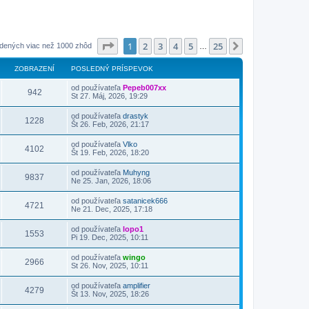
Strana
1
z
25
1
2
3
4
5
25
Ďalšia
jdených viac než 1000 zhôd
…
ZOBRAZENÍ
POSLEDNÝ PRÍSPEVOK
od používateľa
Pepeb007xx
942
St 27. Máj, 2026, 19:29
od používateľa
drastyk
1228
Št 26. Feb, 2026, 21:17
od používateľa
Vlko
4102
Št 19. Feb, 2026, 18:20
od používateľa
Muhyng
9837
Ne 25. Jan, 2026, 18:06
od používateľa
satanicek666
4721
Ne 21. Dec, 2025, 17:18
od používateľa
lopo1
1553
Pi 19. Dec, 2025, 10:11
od používateľa
wingo
2966
St 26. Nov, 2025, 10:11
od používateľa
amplifier
4279
Št 13. Nov, 2025, 18:26