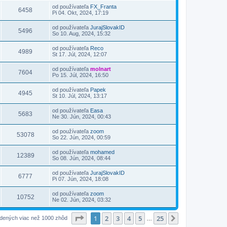
od používateľa
FX_Franta
6458
Pi 04. Okt, 2024, 17:19
od používateľa
JurajSlovakID
5496
So 10. Aug, 2024, 15:32
od používateľa
Reco
4989
St 17. Júl, 2024, 12:07
od používateľa
molnart
7604
Po 15. Júl, 2024, 16:50
od používateľa
Papek
4945
St 10. Júl, 2024, 13:17
od používateľa
Easa
5683
Ne 30. Jún, 2024, 00:43
od používateľa
zoom
53078
So 22. Jún, 2024, 00:59
od používateľa
mohamed
12389
So 08. Jún, 2024, 08:44
od používateľa
JurajSlovakID
6777
Pi 07. Jún, 2024, 18:08
od používateľa
zoom
10752
Ne 02. Jún, 2024, 03:32
Strana
1
z
25
1
2
3
4
5
25
Ďalšia
jdených viac než 1000 zhôd
…