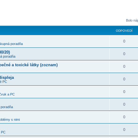
Bolo ná
ODPOVEDÍ
0
kupná poradňa
0/20)
0
á poradňa
pečné a toxické látky (zoznam)
0
ispleja
0
né PC
0
Zvuk a PC
0
 poradňa
0
oblémy s nimi
0
a PC