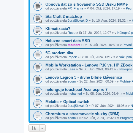
Obnova dat zo sifrovaneho SSD Disku NVMe
od používateľa
FX_Franta
»
Pi 04. Okt, 2024, 17:19
» v
Pevn
StarCraft 2 matchup
od používateľa
JurajSlovakID
»
So 10. Aug, 2024, 15:32
» v
Klimatizacia?
od používateľa
Reco
»
St 17. Júl, 2024, 12:07
» v
Nákupná p
Haluzne smart data SSD
od používateľa
molnart
»
Po 15. Júl, 2024, 16:50
» v
Pevné 
5G modem 4ka
od používateľa
Papek
»
St 10. Júl, 2024, 13:17
» v
Nákupná 
Mobile Workstation - Lenovo P16 vs. HP ZBook
od používateľa
Easa
»
Ne 30. Jún, 2024, 00:43
» v
Nákupná
Lenovo Legion 5 - divne blbne klávesnica
od používateľa
zoom
»
So 22. Jún, 2024, 00:59
» v
Mobilné 
nefunguje touchpad Acer aspire 7
od používateľa
mohamed
»
So 08. Jún, 2024, 08:44
» v
Mobi
Metalic + Optical switch
od používateľa
JurajSlovakID
»
Pi 07. Jún, 2024, 18:08
» v
N
Chromium a streamovacie sluzby (DRM)
od používateľa
zoom
»
Ne 02. Jún, 2024, 03:32
» v
Programy