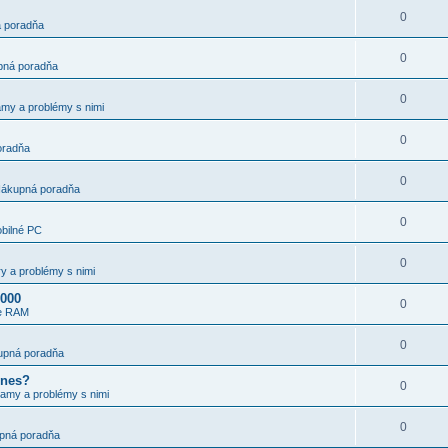
0
 poradňa
0
ná poradňa
0
my a problémy s nimi
0
oradňa
0
ákupná poradňa
0
bilné PC
0
y a problémy s nimi
3000
0
e RAM
0
upná poradňa
unes?
0
amy a problémy s nimi
0
pná poradňa