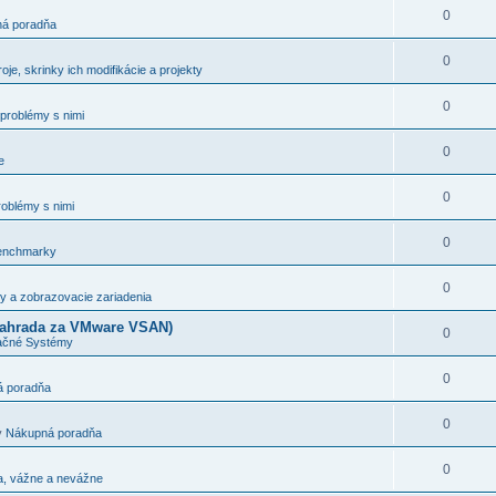
0
á poradňa
0
oje, skrinky ich modifikácie a projekty
0
 problémy s nimi
0
e
0
roblémy s nimi
0
enchmarky
0
y a zobrazovacie zariadenia
(nahrada za VMware VSAN)
0
ačné Systémy
0
 poradňa
0
v
Nákupná poradňa
0
a, vážne a nevážne