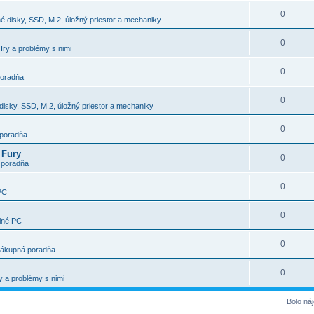
0
é disky, SSD, M.2, úložný priestor a mechaniky
0
Hry a problémy s nimi
0
oradňa
0
disky, SSD, M.2, úložný priestor a mechaniky
0
poradňa
 Fury
0
 poradňa
0
PC
0
lné PC
0
ákupná poradňa
0
 a problémy s nimi
Bolo ná