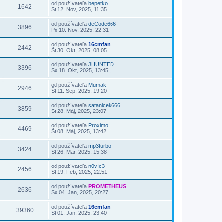
od používateľa
bepetko
1642
St 12. Nov, 2025, 11:35
od používateľa
deCode666
3896
Po 10. Nov, 2025, 22:31
od používateľa
16cmfan
2442
Št 30. Okt, 2025, 08:05
od používateľa
JHUNTED
3396
So 18. Okt, 2025, 13:45
od používateľa
Mumak
2946
Št 11. Sep, 2025, 19:20
od používateľa
satanicek666
3859
St 28. Máj, 2025, 23:07
od používateľa
Proximo
4469
Št 08. Máj, 2025, 13:42
od používateľa
mp3turbo
3424
St 26. Mar, 2025, 15:38
od používateľa
n0vIc3
2456
St 19. Feb, 2025, 22:51
od používateľa
PROMETHEUS
2636
So 04. Jan, 2025, 20:27
od používateľa
16cmfan
39360
St 01. Jan, 2025, 23:40