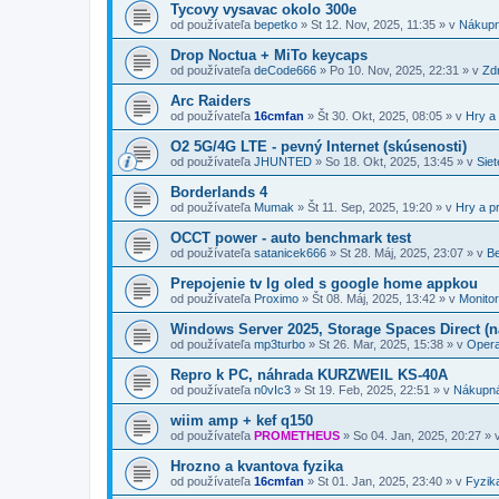
Tycovy vysavac okolo 300e
od používateľa
bepetko
»
St 12. Nov, 2025, 11:35
» v
Nákupn
Drop Noctua + MiTo keycaps
od používateľa
deCode666
»
Po 10. Nov, 2025, 22:31
» v
Zdr
Arc Raiders
od používateľa
16cmfan
»
Št 30. Okt, 2025, 08:05
» v
Hry a
O2 5G/4G LTE - pevný Internet (skúsenosti)
od používateľa
JHUNTED
»
So 18. Okt, 2025, 13:45
» v
Siet
Borderlands 4
od používateľa
Mumak
»
Št 11. Sep, 2025, 19:20
» v
Hry a p
OCCT power - auto benchmark test
od používateľa
satanicek666
»
St 28. Máj, 2025, 23:07
» v
B
Prepojenie tv lg oled s google home appkou
od používateľa
Proximo
»
Št 08. Máj, 2025, 13:42
» v
Monitor
Windows Server 2025, Storage Spaces Direct 
od používateľa
mp3turbo
»
St 26. Mar, 2025, 15:38
» v
Oper
Repro k PC, náhrada KURZWEIL KS-40A
od používateľa
n0vIc3
»
St 19. Feb, 2025, 22:51
» v
Nákupná
wiim amp + kef q150
od používateľa
PROMETHEUS
»
So 04. Jan, 2025, 20:27
» 
Hrozno a kvantova fyzika
od používateľa
16cmfan
»
St 01. Jan, 2025, 23:40
» v
Fyzik