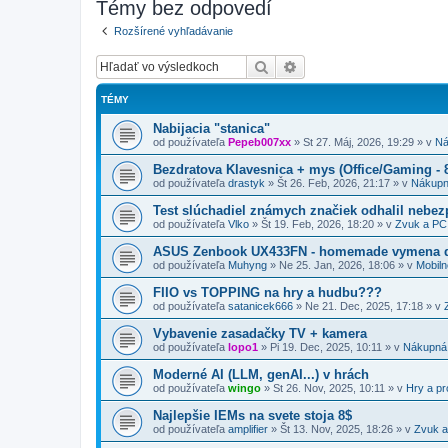
Témy bez odpovedí
Rozšírené vyhľadávanie
Hľadať
Rozšírené vyhľadávanie
TÉMY
Nabijacia "stanica"
od používateľa
Pepeb007xx
»
St 27. Máj, 2026, 19:29
» v
Ná
Bezdratova Klavesnica + mys (Office/Gaming - 8
od používateľa
drastyk
»
Št 26. Feb, 2026, 21:17
» v
Nákupn
Test slúchadiel známych značiek odhalil nebez
od používateľa
Vlko
»
Št 19. Feb, 2026, 18:20
» v
Zvuk a PC
ASUS Zenbook UX433FN - homemade vymena d
od používateľa
Muhyng
»
Ne 25. Jan, 2026, 18:06
» v
Mobil
FIIO vs TOPPING na hry a hudbu???
od používateľa
satanicek666
»
Ne 21. Dec, 2025, 17:18
» v
Vybavenie zasadačky TV + kamera
od používateľa
lopo1
»
Pi 19. Dec, 2025, 10:11
» v
Nákupná
Moderné AI (LLM, genAI...) v hrách
od používateľa
wingo
»
St 26. Nov, 2025, 10:11
» v
Hry a pr
Najlepšie IEMs na svete stoja 8$
od používateľa
amplifier
»
Št 13. Nov, 2025, 18:26
» v
Zvuk 