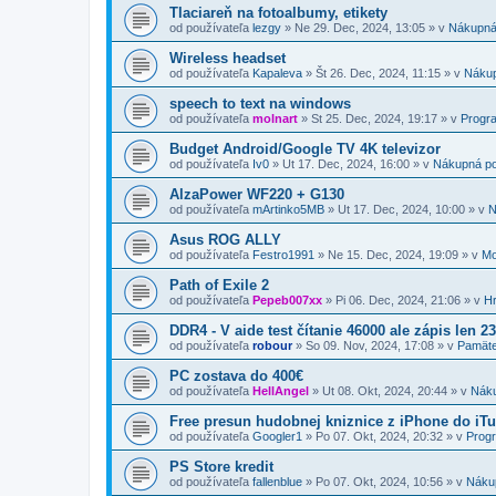
Tlaciareň na fotoalbumy, etikety
od používateľa
lezgy
»
Ne 29. Dec, 2024, 13:05
» v
Nákupná
Wireless headset
od používateľa
Kapaleva
»
Št 26. Dec, 2024, 11:15
» v
Nákup
speech to text na windows
od používateľa
molnart
»
St 25. Dec, 2024, 19:17
» v
Progra
Budget Android/Google TV 4K televizor
od používateľa
Iv0
»
Ut 17. Dec, 2024, 16:00
» v
Nákupná p
AlzaPower WF220 + G130
od používateľa
mArtinko5MB
»
Ut 17. Dec, 2024, 10:00
» v
N
Asus ROG ALLY
od používateľa
Festro1991
»
Ne 15. Dec, 2024, 19:09
» v
Mo
Path of Exile 2
od používateľa
Pepeb007xx
»
Pi 06. Dec, 2024, 21:06
» v
Hr
DDR4 - V aide test čítanie 46000 ale zápis len 2
od používateľa
robour
»
So 09. Nov, 2024, 17:08
» v
Pamät
PC zostava do 400€
od používateľa
HellAngel
»
Ut 08. Okt, 2024, 20:44
» v
Nák
Free presun hudobnej kniznice z iPhone do iT
od používateľa
Googler1
»
Po 07. Okt, 2024, 20:32
» v
Progr
PS Store kredit
od používateľa
fallenblue
»
Po 07. Okt, 2024, 10:56
» v
Náku