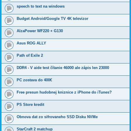
speech to text na windows
Budget Android/Google TV 4K televizor
AlzaPower WF220 + G130
Asus ROG ALLY
Path of Exile 2
DDR4 - V aide test čítanie 46000 ale zápis len 23000
PC zostava do 400€
Free presun hudobnej kniznice z iPhone do iTunes?
PS Store kredit
Obnova dat zo sifrovaneho SSD Disku NVMe
StarCraft 2 matchup