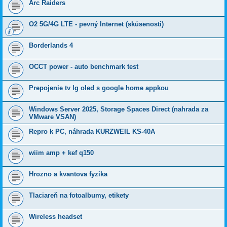
Arc Raiders
O2 5G/4G LTE - pevný Internet (skúsenosti)
Borderlands 4
OCCT power - auto benchmark test
Prepojenie tv lg oled s google home appkou
Windows Server 2025, Storage Spaces Direct (nahrada za
VMware VSAN)
Repro k PC, náhrada KURZWEIL KS-40A
wiim amp + kef q150
Hrozno a kvantova fyzika
Tlaciareň na fotoalbumy, etikety
Wireless headset