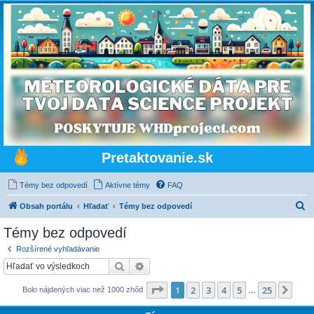
Pretaktovanie.sk
Témy bez odpovedí
Aktívne témy
FAQ
H
Obsah portálu
Hľadať
Témy bez odpovedí
ľ
Témy bez odpovedí
a
Rozšírené vyhľadávanie
d
Hľadať
Rozšírené vyhľadávanie
a
Strana
1
z
25
1
2
3
4
5
25
Ďalš
Bolo nájdených viac než 1000 zhôd
ť
…