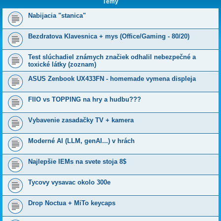
Témy
Nabijacia "stanica"
Bezdratova Klavesnica + mys (Office/Gaming - 80/20)
Test slúchadiel známych značiek odhalil nebezpečné a
toxické látky (zoznam)
ASUS Zenbook UX433FN - homemade vymena displeja
FIIO vs TOPPING na hry a hudbu???
Vybavenie zasadačky TV + kamera
Moderné AI (LLM, genAI...) v hrách
Najlepšie IEMs na svete stoja 8$
Tycovy vysavac okolo 300e
Drop Noctua + MiTo keycaps