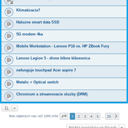
Klimatizacia?
Haluzne smart data SSD
5G modem 4ka
Mobile Workstation - Lenovo P16 vs. HP ZBook Fury
Lenovo Legion 5 - divne blbne klávesnica
nefunguje touchpad Acer aspire 7
Metalic + Optical switch
Chromium a streamovacie sluzby (DRM)
Strana
1
z
25
1
2
3
4
5
25
Ďalš
Bolo nájdených viac než 1000 zhôd
…
Rýchla navigácia vo fórach