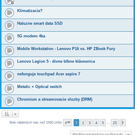
Klimatizacia?
Haluzne smart data SSD
5G modem 4ka
Mobile Workstation - Lenovo P16 vs. HP ZBook Fury
Lenovo Legion 5 - divne blbne klávesnica
nefunguje touchpad Acer aspire 7
Metalic + Optical switch
Chromium a streamovacie sluzby (DRM)
Strana
1
z
25
1
2
3
4
5
25
Ďalš
Bolo nájdených viac než 1000 zhôd
…
Rýchla navigácia vo fórach