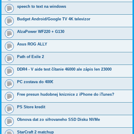
speech to text na windows
Budget Android/Google TV 4K televizor
AlzaPower WF220 + G130
Asus ROG ALLY
Path of Exile 2
DDR4 - V aide test čítanie 46000 ale zápis len 23000
PC zostava do 400€
Free presun hudobnej kniznice z iPhone do iTunes?
PS Store kredit
Obnova dat zo sifrovaneho SSD Disku NVMe
StarCraft 2 matchup