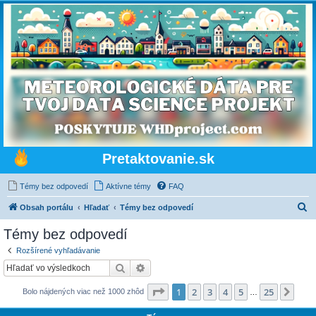
Pretaktovanie.sk
Témy bez odpovedí
Aktívne témy
FAQ
H
Obsah portálu
Hľadať
Témy bez odpovedí
ľ
Témy bez odpovedí
a
Rozšírené vyhľadávanie
d
Hľadať
Rozšírené vyhľadávanie
a
Strana
1
z
25
1
2
3
4
5
25
Ďalš
Bolo nájdených viac než 1000 zhôd
ť
…