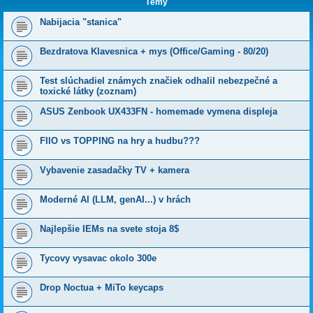
Témy
Nabijacia "stanica"
Bezdratova Klavesnica + mys (Office/Gaming - 80/20)
Test slúchadiel známych značiek odhalil nebezpečné a
toxické látky (zoznam)
ASUS Zenbook UX433FN - homemade vymena displeja
FIIO vs TOPPING na hry a hudbu???
Vybavenie zasadačky TV + kamera
Moderné AI (LLM, genAI...) v hrách
Najlepšie IEMs na svete stoja 8$
Tycovy vysavac okolo 300e
Drop Noctua + MiTo keycaps