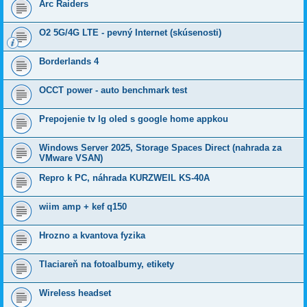
Arc Raiders
O2 5G/4G LTE - pevný Internet (skúsenosti)
Borderlands 4
OCCT power - auto benchmark test
Prepojenie tv lg oled s google home appkou
Windows Server 2025, Storage Spaces Direct (nahrada za
VMware VSAN)
Repro k PC, náhrada KURZWEIL KS-40A
wiim amp + kef q150
Hrozno a kvantova fyzika
Tlaciareň na fotoalbumy, etikety
Wireless headset