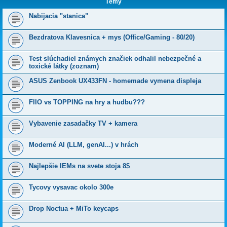
Témy
Nabijacia "stanica"
Bezdratova Klavesnica + mys (Office/Gaming - 80/20)
Test slúchadiel známych značiek odhalil nebezpečné a
toxické látky (zoznam)
ASUS Zenbook UX433FN - homemade vymena displeja
FIIO vs TOPPING na hry a hudbu???
Vybavenie zasadačky TV + kamera
Moderné AI (LLM, genAI...) v hrách
Najlepšie IEMs na svete stoja 8$
Tycovy vysavac okolo 300e
Drop Noctua + MiTo keycaps