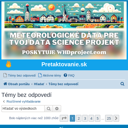
Pretaktovanie.sk
Témy bez odpovedí
Aktívne témy
FAQ
H
Obsah portálu
Hľadať
Témy bez odpovedí
ľ
Témy bez odpovedí
a
Rozšírené vyhľadávanie
d
Hľadať
Rozšírené vyhľadávanie
a
Strana
1
z
25
1
2
3
4
5
25
Ďalš
Bolo nájdených viac než 1000 zhôd
ť
…