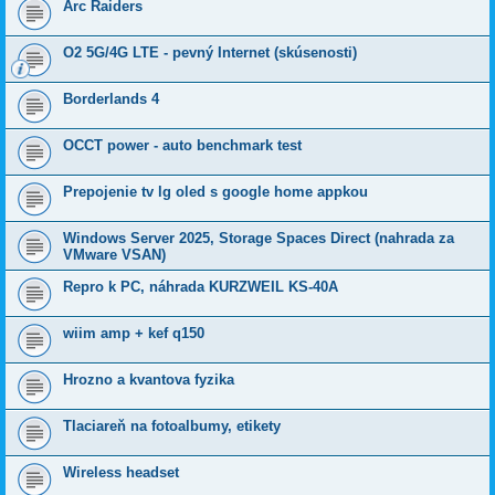
Arc Raiders
O2 5G/4G LTE - pevný Internet (skúsenosti)
Borderlands 4
OCCT power - auto benchmark test
Prepojenie tv lg oled s google home appkou
Windows Server 2025, Storage Spaces Direct (nahrada za
VMware VSAN)
Repro k PC, náhrada KURZWEIL KS-40A
wiim amp + kef q150
Hrozno a kvantova fyzika
Tlaciareň na fotoalbumy, etikety
Wireless headset