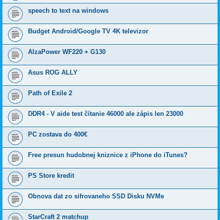
speech to text na windows
Budget Android/Google TV 4K televizor
AlzaPower WF220 + G130
Asus ROG ALLY
Path of Exile 2
DDR4 - V aide test čítanie 46000 ale zápis len 23000
PC zostava do 400€
Free presun hudobnej kniznice z iPhone do iTunes?
PS Store kredit
Obnova dat zo sifrovaneho SSD Disku NVMe
StarCraft 2 matchup