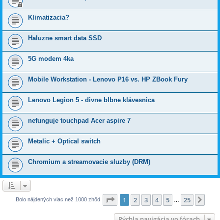
Klimatizacia?
Haluzne smart data SSD
5G modem 4ka
Mobile Workstation - Lenovo P16 vs. HP ZBook Fury
Lenovo Legion 5 - divne blbne klávesnica
nefunguje touchpad Acer aspire 7
Metalic + Optical switch
Chromium a streamovacie sluzby (DRM)
Strana
1
z
25
1
2
3
4
5
25
Ďalš
Bolo nájdených viac než 1000 zhôd
…
Rýchla navigácia vo fórach