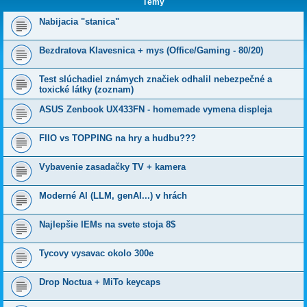
Témy
Nabijacia "stanica"
Bezdratova Klavesnica + mys (Office/Gaming - 80/20)
Test slúchadiel známych značiek odhalil nebezpečné a
toxické látky (zoznam)
ASUS Zenbook UX433FN - homemade vymena displeja
FIIO vs TOPPING na hry a hudbu???
Vybavenie zasadačky TV + kamera
Moderné AI (LLM, genAI...) v hrách
Najlepšie IEMs na svete stoja 8$
Tycovy vysavac okolo 300e
Drop Noctua + MiTo keycaps