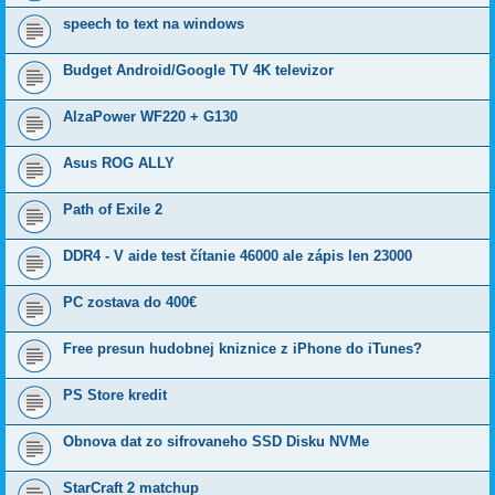
speech to text na windows
Budget Android/Google TV 4K televizor
AlzaPower WF220 + G130
Asus ROG ALLY
Path of Exile 2
DDR4 - V aide test čítanie 46000 ale zápis len 23000
PC zostava do 400€
Free presun hudobnej kniznice z iPhone do iTunes?
PS Store kredit
Obnova dat zo sifrovaneho SSD Disku NVMe
StarCraft 2 matchup