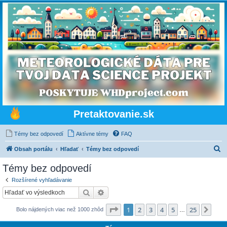
Pretaktovanie.sk
Témy bez odpovedí
Aktívne témy
FAQ
H
Obsah portálu
Hľadať
Témy bez odpovedí
ľ
Témy bez odpovedí
a
Rozšírené vyhľadávanie
d
Hľadať
Rozšírené vyhľadávanie
a
Strana
1
z
25
1
2
3
4
5
25
Ďalš
Bolo nájdených viac než 1000 zhôd
ť
…