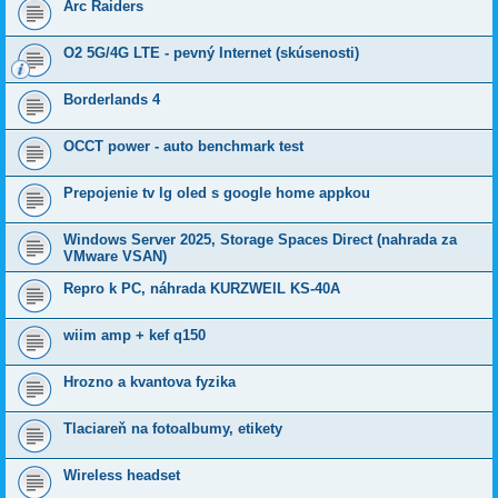
Arc Raiders
O2 5G/4G LTE - pevný Internet (skúsenosti)
Borderlands 4
OCCT power - auto benchmark test
Prepojenie tv lg oled s google home appkou
Windows Server 2025, Storage Spaces Direct (nahrada za
VMware VSAN)
Repro k PC, náhrada KURZWEIL KS-40A
wiim amp + kef q150
Hrozno a kvantova fyzika
Tlaciareň na fotoalbumy, etikety
Wireless headset