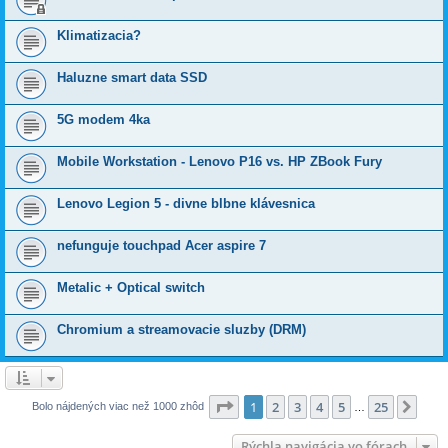
Klimatizacia?
Haluzne smart data SSD
5G modem 4ka
Mobile Workstation - Lenovo P16 vs. HP ZBook Fury
Lenovo Legion 5 - divne blbne klávesnica
nefunguje touchpad Acer aspire 7
Metalic + Optical switch
Chromium a streamovacie sluzby (DRM)
Strana
1
z
25
1
2
3
4
5
25
Ďalš
Bolo nájdených viac než 1000 zhôd
…
Rýchla navigácia vo fórach