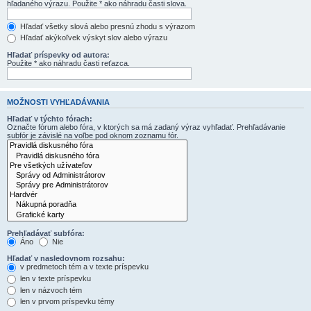
hľadaného výrazu. Použite * ako náhradu časti slova.
Hľadať všetky slová alebo presnú zhodu s výrazom
Hľadať akýkoľvek výskyt slov alebo výrazu
Hľadať príspevky od autora:
Použite * ako náhradu časti reťazca.
MOŽNOSTI VYHĽADÁVANIA
Hľadať v týchto fórach:
Označte fórum alebo fóra, v ktorých sa má zadaný výraz vyhľadať. Prehľadávanie
subfór je závislé na voľbe pod oknom zoznamu fór.
Prehľadávať subfóra:
Áno
Nie
Hľadať v nasledovnom rozsahu:
v predmetoch tém a v texte príspevku
len v texte príspevku
len v názvoch tém
len v prvom príspevku témy