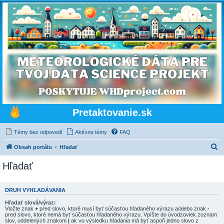
Pretaktovanie.sk
Témy bez odpovedí
Aktívne témy
FAQ
H
Obsah portálu
Hľadať
ľ
Hľadať
a
d
DRUH VYHĽADÁVANIA
a
Hľadať slová/výraz:
ť
Vložte znak
+
pred slovo, ktoré musí byť súčasťou hľadaného výrazu a/alebo znak
-
pred slovo, ktoré nemá byť súčasťou hľadaného výrazu. Vpíšte do úvodzoviek zoznam
slov, oddelených znakom
|
ak vo výsledku hľadania má byť aspoň jedno slovo z