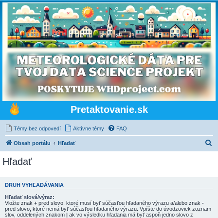
Pretaktovanie.sk
Témy bez odpovedí
Aktívne témy
FAQ
H
Obsah portálu
Hľadať
ľ
Hľadať
a
d
DRUH VYHĽADÁVANIA
a
Hľadať slová/výraz:
ť
Vložte znak
+
pred slovo, ktoré musí byť súčasťou hľadaného výrazu a/alebo znak
-
pred slovo, ktoré nemá byť súčasťou hľadaného výrazu. Vpíšte do úvodzoviek zoznam
slov, oddelených znakom
|
ak vo výsledku hľadania má byť aspoň jedno slovo z