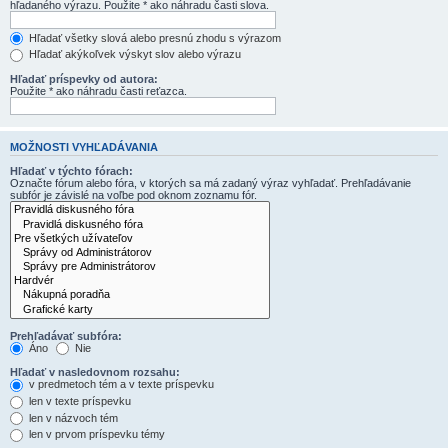
hľadaného výrazu. Použite * ako náhradu časti slova.
Hľadať všetky slová alebo presnú zhodu s výrazom
Hľadať akýkoľvek výskyt slov alebo výrazu
Hľadať príspevky od autora:
Použite * ako náhradu časti reťazca.
MOŽNOSTI VYHĽADÁVANIA
Hľadať v týchto fórach:
Označte fórum alebo fóra, v ktorých sa má zadaný výraz vyhľadať. Prehľadávanie
subfór je závislé na voľbe pod oknom zoznamu fór.
Prehľadávať subfóra:
Áno
Nie
Hľadať v nasledovnom rozsahu:
v predmetoch tém a v texte príspevku
len v texte príspevku
len v názvoch tém
len v prvom príspevku témy