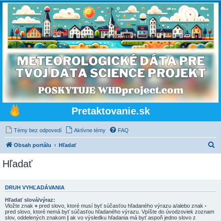
Pretaktovanie.sk
Témy bez odpovedí
Aktívne témy
FAQ
H
Obsah portálu
Hľadať
ľ
Hľadať
a
d
DRUH VYHĽADÁVANIA
a
Hľadať slová/výraz:
ť
Vložte znak
+
pred slovo, ktoré musí byť súčasťou hľadaného výrazu a/alebo znak
-
pred slovo, ktoré nemá byť súčasťou hľadaného výrazu. Vpíšte do úvodzoviek zoznam
slov, oddelených znakom
|
ak vo výsledku hľadania má byť aspoň jedno slovo z