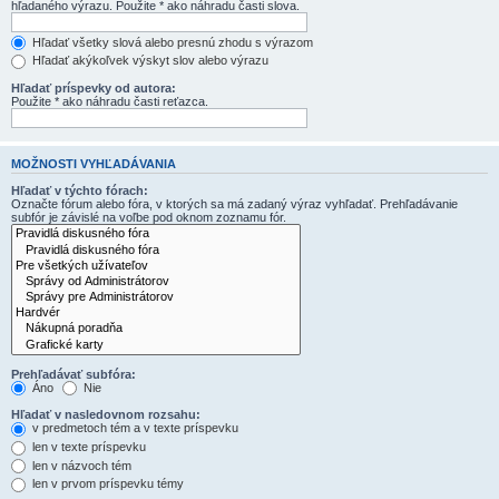
hľadaného výrazu. Použite * ako náhradu časti slova.
Hľadať všetky slová alebo presnú zhodu s výrazom
Hľadať akýkoľvek výskyt slov alebo výrazu
Hľadať príspevky od autora:
Použite * ako náhradu časti reťazca.
MOŽNOSTI VYHĽADÁVANIA
Hľadať v týchto fórach:
Označte fórum alebo fóra, v ktorých sa má zadaný výraz vyhľadať. Prehľadávanie
subfór je závislé na voľbe pod oknom zoznamu fór.
Prehľadávať subfóra:
Áno
Nie
Hľadať v nasledovnom rozsahu:
v predmetoch tém a v texte príspevku
len v texte príspevku
len v názvoch tém
len v prvom príspevku témy