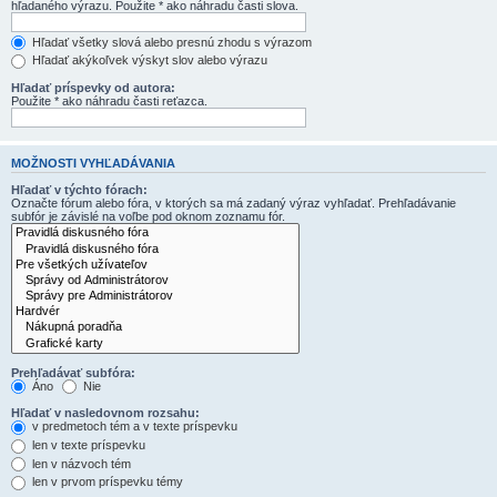
hľadaného výrazu. Použite * ako náhradu časti slova.
Hľadať všetky slová alebo presnú zhodu s výrazom
Hľadať akýkoľvek výskyt slov alebo výrazu
Hľadať príspevky od autora:
Použite * ako náhradu časti reťazca.
MOŽNOSTI VYHĽADÁVANIA
Hľadať v týchto fórach:
Označte fórum alebo fóra, v ktorých sa má zadaný výraz vyhľadať. Prehľadávanie
subfór je závislé na voľbe pod oknom zoznamu fór.
Prehľadávať subfóra:
Áno
Nie
Hľadať v nasledovnom rozsahu:
v predmetoch tém a v texte príspevku
len v texte príspevku
len v názvoch tém
len v prvom príspevku témy