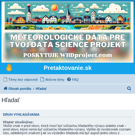
Pretaktovanie.sk
Témy bez odpovedí
Aktívne témy
FAQ
H
Obsah portálu
Hľadať
ľ
Hľadať
a
d
DRUH VYHĽADÁVANIA
a
Hľadať slová/výraz:
ť
Vložte znak
+
pred slovo, ktoré musí byť súčasťou hľadaného výrazu a/alebo znak
-
pred slovo, ktoré nemá byť súčasťou hľadaného výrazu. Vpíšte do úvodzoviek zoznam
slov, oddelených znakom
|
ak vo výsledku hľadania má byť aspoň jedno slovo z