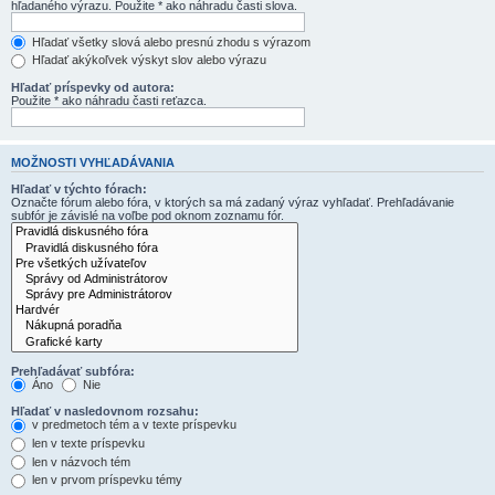
hľadaného výrazu. Použite * ako náhradu časti slova.
Hľadať všetky slová alebo presnú zhodu s výrazom
Hľadať akýkoľvek výskyt slov alebo výrazu
Hľadať príspevky od autora:
Použite * ako náhradu časti reťazca.
MOŽNOSTI VYHĽADÁVANIA
Hľadať v týchto fórach:
Označte fórum alebo fóra, v ktorých sa má zadaný výraz vyhľadať. Prehľadávanie
subfór je závislé na voľbe pod oknom zoznamu fór.
Prehľadávať subfóra:
Áno
Nie
Hľadať v nasledovnom rozsahu:
v predmetoch tém a v texte príspevku
len v texte príspevku
len v názvoch tém
len v prvom príspevku témy