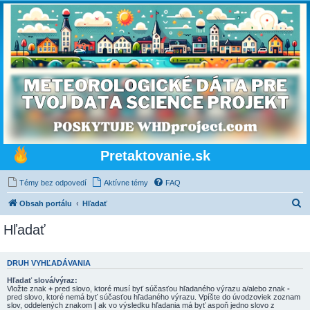
Pretaktovanie.sk
Témy bez odpovedí
Aktívne témy
FAQ
H
Obsah portálu
Hľadať
ľ
Hľadať
a
d
DRUH VYHĽADÁVANIA
a
Hľadať slová/výraz:
ť
Vložte znak
+
pred slovo, ktoré musí byť súčasťou hľadaného výrazu a/alebo znak
-
pred slovo, ktoré nemá byť súčasťou hľadaného výrazu. Vpíšte do úvodzoviek zoznam
slov, oddelených znakom
|
ak vo výsledku hľadania má byť aspoň jedno slovo z