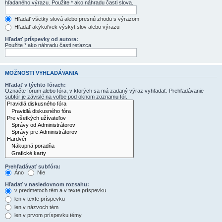
hľadaného výrazu. Použite * ako náhradu časti slova.
Hľadať všetky slová alebo presnú zhodu s výrazom
Hľadať akýkoľvek výskyt slov alebo výrazu
Hľadať príspevky od autora:
Použite * ako náhradu časti reťazca.
MOŽNOSTI VYHĽADÁVANIA
Hľadať v týchto fórach:
Označte fórum alebo fóra, v ktorých sa má zadaný výraz vyhľadať. Prehľadávanie
subfór je závislé na voľbe pod oknom zoznamu fór.
Prehľadávať subfóra:
Áno
Nie
Hľadať v nasledovnom rozsahu:
v predmetoch tém a v texte príspevku
len v texte príspevku
len v názvoch tém
len v prvom príspevku témy