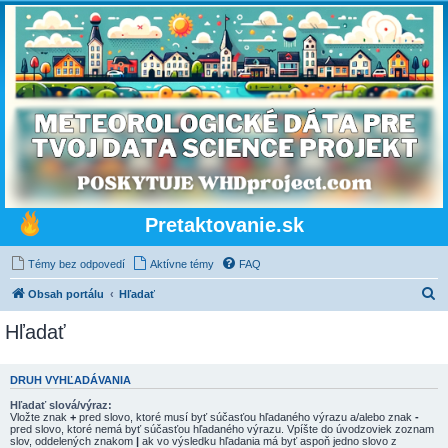
Pretaktovanie.sk
Témy bez odpovedí
Aktívne témy
FAQ
H
Obsah portálu
Hľadať
ľ
Hľadať
a
d
DRUH VYHĽADÁVANIA
a
Hľadať slová/výraz:
ť
Vložte znak
+
pred slovo, ktoré musí byť súčasťou hľadaného výrazu a/alebo znak
-
pred slovo, ktoré nemá byť súčasťou hľadaného výrazu. Vpíšte do úvodzoviek zoznam
slov, oddelených znakom
|
ak vo výsledku hľadania má byť aspoň jedno slovo z