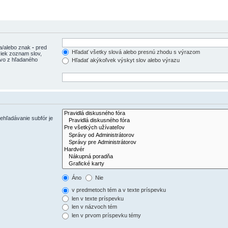
 a/alebo znak
-
pred
Hľadať všetky slová alebo presnú zhodu s výrazom
iek zoznam slov,
ovo z hľadaného
Hľadať akýkoľvek výskyt slov alebo výrazu
ehľadávanie subfór je
Áno
Nie
v predmetoch tém a v texte príspevku
len v texte príspevku
len v názvoch tém
len v prvom príspevku témy