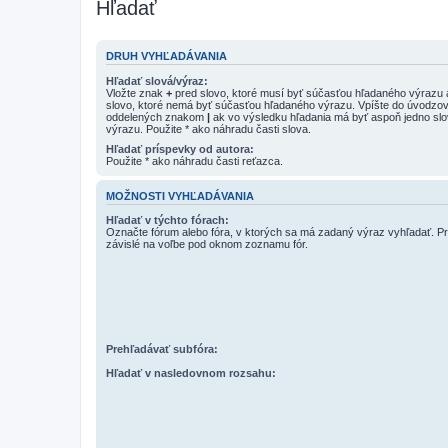
Hľadať
DRUH VYHĽADÁVANIA
Hľadať slová/výraz:
Vložte znak
+
pred slovo, ktoré musí byť súčasťou hľadaného výrazu
slovo, ktoré nemá byť súčasťou hľadaného výrazu. Vpíšte do úvodzov
oddelených znakom
|
ak vo výsledku hľadania má byť aspoň jedno sl
výrazu. Použite * ako náhradu časti slova.
Hľadať príspevky od autora:
Použite * ako náhradu časti reťazca.
MOŽNOSTI VYHĽADÁVANIA
Hľadať v týchto fórach:
Označte fórum alebo fóra, v ktorých sa má zadaný výraz vyhľadať. Pr
závislé na voľbe pod oknom zoznamu fór.
Prehľadávať subfóra:
Hľadať v nasledovnom rozsahu: