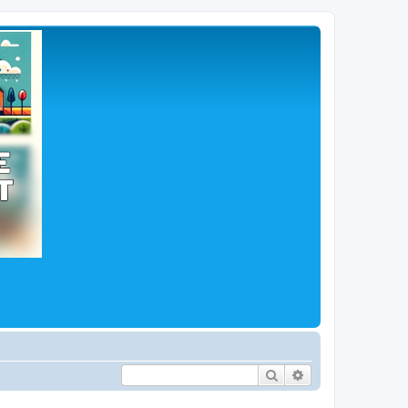
Hľadať
Rozšírené vyhľad