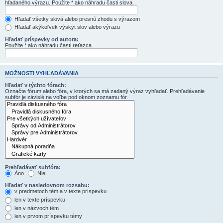
hľadaného výrazu. Použite * ako náhradu časti slova.
Hľadať všetky slová alebo presnú zhodu s výrazom
Hľadať akýkoľvek výskyt slov alebo výrazu
Hľadať príspevky od autora:
Použite * ako náhradu časti reťazca.
MOŽNOSTI VYHĽADÁVANIA
Hľadať v týchto fórach:
Označte fórum alebo fóra, v ktorých sa má zadaný výraz vyhľadať. Prehľadávanie
subfór je závislé na voľbe pod oknom zoznamu fór.
Prehľadávať subfóra:
Áno
Nie
Hľadať v nasledovnom rozsahu:
v predmetoch tém a v texte príspevku
len v texte príspevku
len v názvoch tém
len v prvom príspevku témy