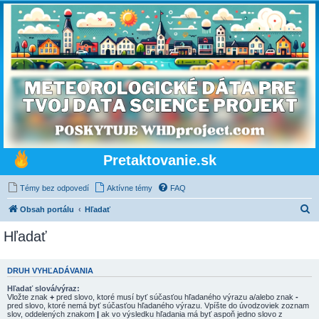
Pretaktovanie.sk
Témy bez odpovedí
Aktívne témy
FAQ
H
Obsah portálu
Hľadať
ľ
Hľadať
a
d
DRUH VYHĽADÁVANIA
a
Hľadať slová/výraz:
ť
Vložte znak
+
pred slovo, ktoré musí byť súčasťou hľadaného výrazu a/alebo znak
-
pred slovo, ktoré nemá byť súčasťou hľadaného výrazu. Vpíšte do úvodzoviek zoznam
slov, oddelených znakom
|
ak vo výsledku hľadania má byť aspoň jedno slovo z