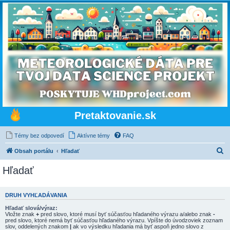
Pretaktovanie.sk
Témy bez odpovedí
Aktívne témy
FAQ
H
Obsah portálu
Hľadať
ľ
Hľadať
a
d
DRUH VYHĽADÁVANIA
a
Hľadať slová/výraz:
ť
Vložte znak
+
pred slovo, ktoré musí byť súčasťou hľadaného výrazu a/alebo znak
-
pred slovo, ktoré nemá byť súčasťou hľadaného výrazu. Vpíšte do úvodzoviek zoznam
slov, oddelených znakom
|
ak vo výsledku hľadania má byť aspoň jedno slovo z