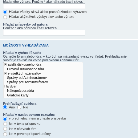
hľadaného výrazu. Použite * ako náhradu časti slova.
Hľadať všetky slová alebo presnú zhodu s výrazom
Hľadať akýkoľvek výskyt slov alebo výrazu
Hľadať príspevky od autora:
Použite * ako náhradu časti reťazca.
MOŽNOSTI VYHĽADÁVANIA
Hľadať v týchto fórach:
Označte fórum alebo fóra, v ktorých sa má zadaný výraz vyhľadať. Prehľadávanie
subfór je závislé na voľbe pod oknom zoznamu fór.
Prehľadávať subfóra:
Áno
Nie
Hľadať v nasledovnom rozsahu:
v predmetoch tém a v texte príspevku
len v texte príspevku
len v názvoch tém
len v prvom príspevku témy