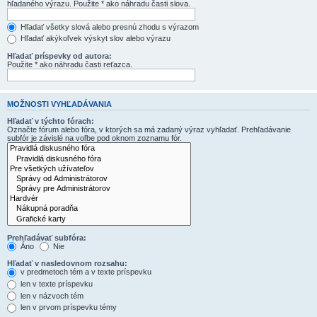
hľadaného výrazu. Použite * ako náhradu časti slova.
Hľadať všetky slová alebo presnú zhodu s výrazom
Hľadať akýkoľvek výskyt slov alebo výrazu
Hľadať príspevky od autora:
Použite * ako náhradu časti reťazca.
MOŽNOSTI VYHĽADÁVANIA
Hľadať v týchto fórach:
Označte fórum alebo fóra, v ktorých sa má zadaný výraz vyhľadať. Prehľadávanie
subfór je závislé na voľbe pod oknom zoznamu fór.
Prehľadávať subfóra:
Áno
Nie
Hľadať v nasledovnom rozsahu:
v predmetoch tém a v texte príspevku
len v texte príspevku
len v názvoch tém
len v prvom príspevku témy