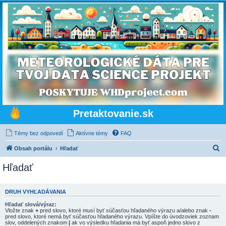
Pretaktovanie.sk
Témy bez odpovedí
Aktívne témy
FAQ
H
Obsah portálu
Hľadať
ľ
Hľadať
a
d
DRUH VYHĽADÁVANIA
a
Hľadať slová/výraz:
ť
Vložte znak
+
pred slovo, ktoré musí byť súčasťou hľadaného výrazu a/alebo znak
-
pred slovo, ktoré nemá byť súčasťou hľadaného výrazu. Vpíšte do úvodzoviek zoznam
slov, oddelených znakom
|
ak vo výsledku hľadania má byť aspoň jedno slovo z