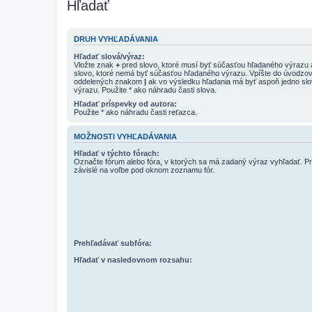
Hľadať
DRUH VYHĽADÁVANIA
Hľadať slová/výraz:
Vložte znak
+
pred slovo, ktoré musí byť súčasťou hľadaného výrazu
slovo, ktoré nemá byť súčasťou hľadaného výrazu. Vpíšte do úvodzov
oddelených znakom
|
ak vo výsledku hľadania má byť aspoň jedno sl
výrazu. Použite * ako náhradu časti slova.
Hľadať príspevky od autora:
Použite * ako náhradu časti reťazca.
MOŽNOSTI VYHĽADÁVANIA
Hľadať v týchto fórach:
Označte fórum alebo fóra, v ktorých sa má zadaný výraz vyhľadať. Pr
závislé na voľbe pod oknom zoznamu fór.
Prehľadávať subfóra:
Hľadať v nasledovnom rozsahu: