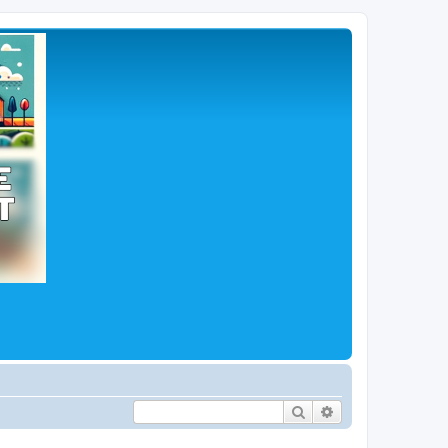
Hľadať
Rozšírené vyhľad