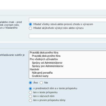
 a/alebo znak
-
pred
Hľadať všetky slová alebo presnú zhodu s výrazom
iek zoznam slov,
ovo z hľadaného
Hľadať akýkoľvek výskyt slov alebo výrazu
ehľadávanie subfór je
Áno
Nie
v predmetoch tém a v texte príspevku
len v texte príspevku
len v názvoch tém
len v prvom príspevku témy