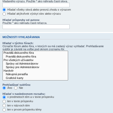
hľadaného výrazu. Použite * ako náhradu časti slova.
Hľadať všetky slová alebo presnú zhodu s výrazom
Hľadať akýkoľvek výskyt slov alebo výrazu
Hľadať príspevky od autora:
Použite * ako náhradu časti reťazca.
MOŽNOSTI VYHĽADÁVANIA
Hľadať v týchto fórach:
Označte fórum alebo fóra, v ktorých sa má zadaný výraz vyhľadať. Prehľadávanie
subfór je závislé na voľbe pod oknom zoznamu fór.
Prehľadávať subfóra:
Áno
Nie
Hľadať v nasledovnom rozsahu:
v predmetoch tém a v texte príspevku
len v texte príspevku
len v názvoch tém
len v prvom príspevku témy