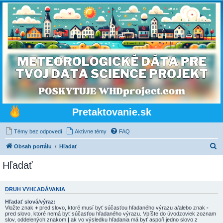
Pretaktovanie.sk
Témy bez odpovedí
Aktívne témy
FAQ
H
Obsah portálu
Hľadať
ľ
Hľadať
a
d
DRUH VYHĽADÁVANIA
a
Hľadať slová/výraz:
ť
Vložte znak
+
pred slovo, ktoré musí byť súčasťou hľadaného výrazu a/alebo znak
-
pred slovo, ktoré nemá byť súčasťou hľadaného výrazu. Vpíšte do úvodzoviek zoznam
slov, oddelených znakom
|
ak vo výsledku hľadania má byť aspoň jedno slovo z