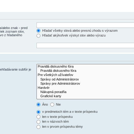
 a/alebo znak
-
pred
Hľadať všetky slová alebo presnú zhodu s výrazom
iek zoznam slov,
ovo z hľadaného
Hľadať akýkoľvek výskyt slov alebo výrazu
ehľadávanie subfór je
Áno
Nie
v predmetoch tém a v texte príspevku
len v texte príspevku
len v názvoch tém
len v prvom príspevku témy