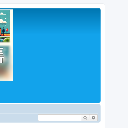
Hľadať
Rozšírené vyhľad