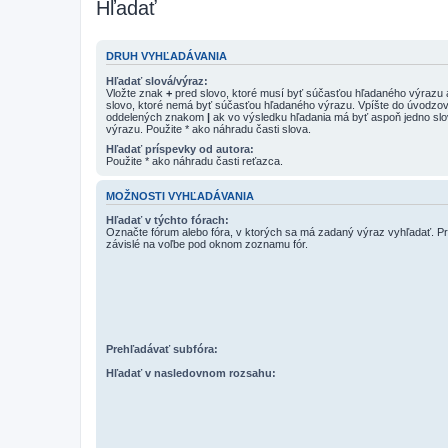
Hľadať
DRUH VYHĽADÁVANIA
Hľadať slová/výraz:
Vložte znak
+
pred slovo, ktoré musí byť súčasťou hľadaného výrazu
slovo, ktoré nemá byť súčasťou hľadaného výrazu. Vpíšte do úvodzov
oddelených znakom
|
ak vo výsledku hľadania má byť aspoň jedno sl
výrazu. Použite * ako náhradu časti slova.
Hľadať príspevky od autora:
Použite * ako náhradu časti reťazca.
MOŽNOSTI VYHĽADÁVANIA
Hľadať v týchto fórach:
Označte fórum alebo fóra, v ktorých sa má zadaný výraz vyhľadať. Pr
závislé na voľbe pod oknom zoznamu fór.
Prehľadávať subfóra:
Hľadať v nasledovnom rozsahu: