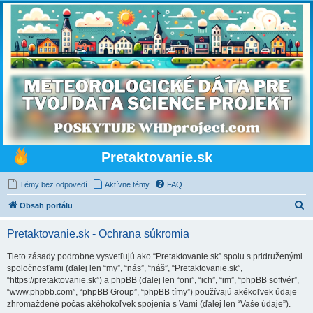
Pretaktovanie.sk
Témy bez odpovedí
Aktívne témy
FAQ
H
Obsah portálu
ľ
Pretaktovanie.sk - Ochrana súkromia
a
d
Tieto zásady podrobne vysvetľujú ako “Pretaktovanie.sk” spolu s pridruženými
spoločnosťami (ďalej len “my”, “nás”, “náš”, “Pretaktovanie.sk”,
a
“https://pretaktovanie.sk”) a phpBB (ďalej len “oni”, “ich”, “im”, “phpBB softvér”,
ť
“www.phpbb.com”, “phpBB Group”, “phpBB tímy”) používajú akékoľvek údaje
zhromaždené počas akéhokoľvek spojenia s Vami (ďalej len “Vaše údaje”).