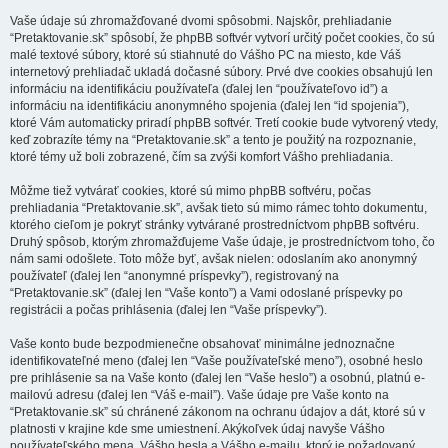
Vaše údaje sú zhromažďované dvomi spôsobmi. Najskôr, prehliadanie
“Pretaktovanie.sk” spôsobí, že phpBB softvér vytvorí určitý počet cookies, čo sú
malé textové súbory, ktoré sú stiahnuté do Vášho PC na miesto, kde Váš
internetový prehliadač ukladá dočasné súbory. Prvé dve cookies obsahujú len
informáciu na identifikáciu používateľa (ďalej len “používateľovo id”) a
informáciu na identifikáciu anonymného spojenia (ďalej len “id spojenia”),
ktoré Vám automaticky priradí phpBB softvér. Tretí cookie bude vytvorený vtedy,
keď zobrazíte témy na “Pretaktovanie.sk” a tento je použitý na rozpoznanie,
ktoré témy už boli zobrazené, čím sa zvýši komfort Vášho prehliadania.
Môžme tiež vytvárať cookies, ktoré sú mimo phpBB softvéru, počas
prehliadania “Pretaktovanie.sk”, avšak tieto sú mimo rámec tohto dokumentu,
ktorého cieľom je pokryť stránky vytvárané prostredníctvom phpBB softvéru.
Druhý spôsob, ktorým zhromažďujeme Vaše údaje, je prostredníctvom toho, čo
nám sami odošlete. Toto môže byť, avšak nielen: odoslaním ako anonymný
používateľ (ďalej len “anonymné príspevky”), registrovaný na
“Pretaktovanie.sk” (ďalej len “Vaše konto”) a Vami odoslané príspevky po
registrácii a počas prihlásenia (ďalej len “Vaše príspevky”).
Vaše konto bude bezpodmienečne obsahovať minimálne jednoznačne
identifikovateľné meno (ďalej len “Vaše používateľské meno”), osobné heslo
pre prihlásenie sa na Vaše konto (ďalej len “Vaše heslo”) a osobnú, platnú e-
mailovú adresu (ďalej len “Váš e-mail”). Vaše údaje pre Vaše konto na
“Pretaktovanie.sk” sú chránené zákonom na ochranu údajov a dát, ktoré sú v
platnosti v krajine kde sme umiestnení. Akýkoľvek údaj navyše Vášho
používateľského mena, Vášho hesla a Vášho e-mailu, ktorý je požadovaný