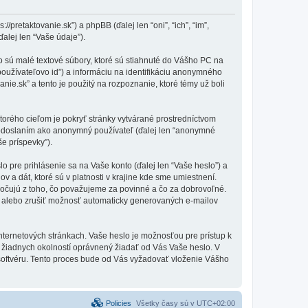
/pretaktovanie.sk”) a phpBB (ďalej len “oni”, “ich”, “im”,
lej len “Vaše údaje”).
o sú malé textové súbory, ktoré sú stiahnuté do Vášho PC na
používateľovo id”) a informáciu na identifikáciu anonymného
anie.sk” a tento je použitý na rozpoznanie, ktoré témy už boli
torého cieľom je pokryť stránky vytvárané prostredníctvom
 odoslaním ako anonymný používateľ (ďalej len “anonymné
še príspevky”).
pre prihlásenie sa na Vaše konto (ďalej len “Vaše heslo”) a
 a dát, ktoré sú v platnosti v krajine kde sme umiestnení.
očujú z toho, čo považujeme za povinné a čo za dobrovoľné.
i alebo zrušiť možnosť automaticky generovaných e-mailov
nternetových stránkach. Vaše heslo je možnosťou pre prístup k
 za žiadnych okolností oprávnený žiadať od Vás Vaše heslo. V
 softvéru. Tento proces bude od Vás vyžadovať vloženie Vášho
Policies
Všetky časy sú v
UTC+02:00