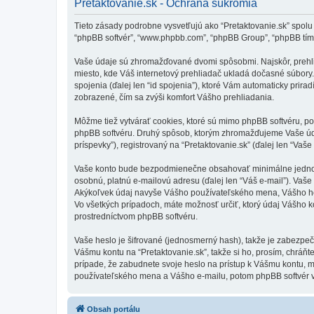
Pretaktovanie.sk - Ochrana súkromia
Tieto zásady podrobne vysvetľujú ako “Pretaktovanie.sk” spolu s p
“phpBB softvér”, “www.phpbb.com”, “phpBB Group”, “phpBB tím
Vaše údaje sú zhromažďované dvomi spôsobmi. Najskôr, prehliad
miesto, kde Váš internetový prehliadač ukladá dočasné súbory. 
spojenia (ďalej len “id spojenia”), ktoré Vám automaticky prirad
zobrazené, čím sa zvýši komfort Vášho prehliadania.
Môžme tiež vytvárať cookies, ktoré sú mimo phpBB softvéru, po
phpBB softvéru. Druhý spôsob, ktorým zhromažďujeme Vaše úda
príspevky”), registrovaný na “Pretaktovanie.sk” (ďalej len “Vaše
Vaše konto bude bezpodmienečne obsahovať minimálne jednoznač
osobnú, platnú e-mailovú adresu (ďalej len “Váš e-mail”). Vaše
Akýkoľvek údaj navyše Vášho používateľského mena, Vášho hesl
Vo všetkých prípadoch, máte možnosť určiť, ktorý údaj Vášho 
prostredníctvom phpBB softvéru.
Vaše heslo je šifrované (jednosmerný hash), takže je zabezpeč
Vášmu kontu na “Pretaktovanie.sk”, takže si ho, prosím, chráňte
prípade, že zabudnete svoje heslo na prístup k Vášmu kontu, 
používateľského mena a Vášho e-mailu, potom phpBB softvér v
Obsah portálu