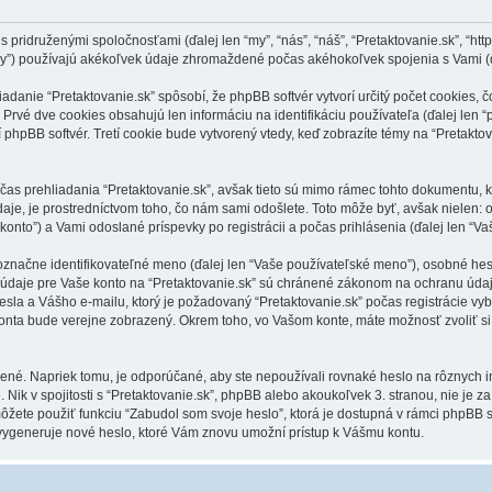
ridruženými spoločnosťami (ďalej len “my”, “nás”, “náš”, “Pretaktovanie.sk”, “https:/
y”) používajú akékoľvek údaje zhromaždené počas akéhokoľvek spojenia s Vami (ďa
anie “Pretaktovanie.sk” spôsobí, že phpBB softvér vytvorí určitý počet cookies, č
Prvé dve cookies obsahujú len informáciu na identifikáciu používateľa (ďalej len “
í phpBB softvér. Tretí cookie bude vytvorený vtedy, keď zobrazíte témy na “Pretaktov
čas prehliadania “Pretaktovanie.sk”, avšak tieto sú mimo rámec tohto dokumentu, k
je, je prostredníctvom toho, čo nám sami odošlete. Toto môže byť, avšak nielen:
 konto”) a Vami odoslané príspevky po registrácii a počas prihlásenia (ďalej len “Va
ne identifikovateľné meno (ďalej len “Vaše používateľské meno”), osobné heslo 
 údaje pre Vaše konto na “Pretaktovanie.sk” sú chránené zákonom na ochranu údajov
a a Vášho e-mailu, ktorý je požadovaný “Pretaktovanie.sk” počas registrácie vyb
konta bude verejne zobrazený. Okrem toho, vo Vašom konte, máte možnosť zvoliť s
ené. Napriek tomu, je odporúčané, aby ste nepoužívali rovnaké heslo na rôznych i
. Nik v spojitosti s “Pretaktovanie.sk”, phpBB alebo akoukoľvek 3. stranou, nie je
môžete použiť funkciu “Zabudol som svoje heslo”, ktorá je dostupná v rámci phpBB
ygeneruje nové heslo, ktoré Vám znovu umožní prístup k Vášmu kontu.