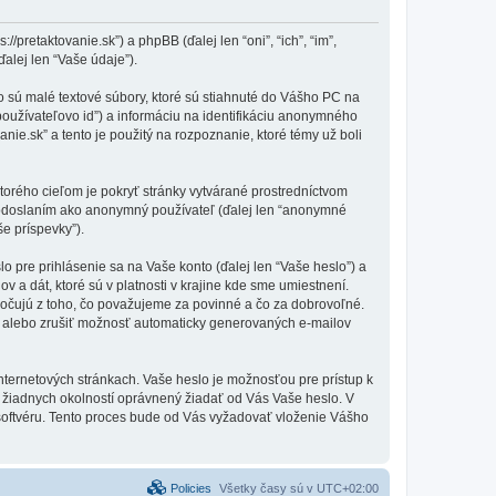
/pretaktovanie.sk”) a phpBB (ďalej len “oni”, “ich”, “im”,
lej len “Vaše údaje”).
o sú malé textové súbory, ktoré sú stiahnuté do Vášho PC na
používateľovo id”) a informáciu na identifikáciu anonymného
anie.sk” a tento je použitý na rozpoznanie, ktoré témy už boli
torého cieľom je pokryť stránky vytvárané prostredníctvom
 odoslaním ako anonymný používateľ (ďalej len “anonymné
še príspevky”).
pre prihlásenie sa na Vaše konto (ďalej len “Vaše heslo”) a
 a dát, ktoré sú v platnosti v krajine kde sme umiestnení.
očujú z toho, čo považujeme za povinné a čo za dobrovoľné.
i alebo zrušiť možnosť automaticky generovaných e-mailov
nternetových stránkach. Vaše heslo je možnosťou pre prístup k
 za žiadnych okolností oprávnený žiadať od Vás Vaše heslo. V
 softvéru. Tento proces bude od Vás vyžadovať vloženie Vášho
Policies
Všetky časy sú v
UTC+02:00