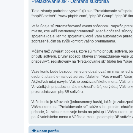
Pretaktovanie.sk - Ochrana súkromia
Tieto zásady podrobne vysvetľujú ako “Pretaktovanie.sk” spolu s p
“phpBB softvér”, “www.phpbb.com”, “phpBB Group”, “phpBB tím
Vaše údaje sú zhromažďované dvomi spôsobmi. Najskôr, prehliad
miesto, kde Váš internetový prehliadač ukladá dočasné súbory. 
spojenia (ďalej len “id spojenia”), ktoré Vám automaticky prirad
zobrazené, čím sa zvýši komfort Vášho prehliadania.
Môžme tiež vytvárať cookies, ktoré sú mimo phpBB softvéru, po
phpBB softvéru. Druhý spôsob, ktorým zhromažďujeme Vaše úda
príspevky”), registrovaný na “Pretaktovanie.sk” (ďalej len “Vaše
Vaše konto bude bezpodmienečne obsahovať minimálne jednoznač
osobnú, platnú e-mailovú adresu (ďalej len “Váš e-mail”). Vaše
Akýkoľvek údaj navyše Vášho používateľského mena, Vášho hesl
Vo všetkých prípadoch, máte možnosť určiť, ktorý údaj Vášho 
prostredníctvom phpBB softvéru.
Vaše heslo je šifrované (jednosmerný hash), takže je zabezpeč
Vášmu kontu na “Pretaktovanie.sk”, takže si ho, prosím, chráňte
prípade, že zabudnete svoje heslo na prístup k Vášmu kontu, 
používateľského mena a Vášho e-mailu, potom phpBB softvér v
Obsah portálu