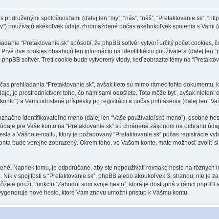
ridruženými spoločnosťami (ďalej len “my”, “nás”, “náš”, “Pretaktovanie.sk”, “https:/
y”) používajú akékoľvek údaje zhromaždené počas akéhokoľvek spojenia s Vami (ďa
anie “Pretaktovanie.sk” spôsobí, že phpBB softvér vytvorí určitý počet cookies, č
Prvé dve cookies obsahujú len informáciu na identifikáciu používateľa (ďalej len “
í phpBB softvér. Tretí cookie bude vytvorený vtedy, keď zobrazíte témy na “Pretaktov
čas prehliadania “Pretaktovanie.sk”, avšak tieto sú mimo rámec tohto dokumentu, k
je, je prostredníctvom toho, čo nám sami odošlete. Toto môže byť, avšak nielen:
 konto”) a Vami odoslané príspevky po registrácii a počas prihlásenia (ďalej len “Va
ne identifikovateľné meno (ďalej len “Vaše používateľské meno”), osobné heslo 
 údaje pre Vaše konto na “Pretaktovanie.sk” sú chránené zákonom na ochranu údajov
a a Vášho e-mailu, ktorý je požadovaný “Pretaktovanie.sk” počas registrácie vyb
konta bude verejne zobrazený. Okrem toho, vo Vašom konte, máte možnosť zvoliť s
ené. Napriek tomu, je odporúčané, aby ste nepoužívali rovnaké heslo na rôznych i
. Nik v spojitosti s “Pretaktovanie.sk”, phpBB alebo akoukoľvek 3. stranou, nie je
môžete použiť funkciu “Zabudol som svoje heslo”, ktorá je dostupná v rámci phpBB
ygeneruje nové heslo, ktoré Vám znovu umožní prístup k Vášmu kontu.