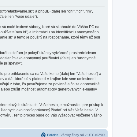
/pretaktovanie.sk”) a phpBB (ďalej len “oni”, “ich”, “im”,
lej len “Vaše údaje”).
o sú malé textové súbory, ktoré sú stiahnuté do Vášho PC na
používateľovo id”) a informáciu na identifikáciu anonymného
anie.sk” a tento je použitý na rozpoznanie, ktoré témy už boli
torého cieľom je pokryť stránky vytvárané prostredníctvom
 odoslaním ako anonymný používateľ (ďalej len “anonymné
še príspevky”).
pre prihlásenie sa na Vaše konto (ďalej len “Vaše heslo”) a
 a dát, ktoré sú v platnosti v krajine kde sme umiestnení.
očujú z toho, čo považujeme za povinné a čo za dobrovoľné.
i alebo zrušiť možnosť automaticky generovaných e-mailov
nternetových stránkach. Vaše heslo je možnosťou pre prístup k
 za žiadnych okolností oprávnený žiadať od Vás Vaše heslo. V
 softvéru. Tento proces bude od Vás vyžadovať vloženie Vášho
Policies
Všetky časy sú v
UTC+02:00