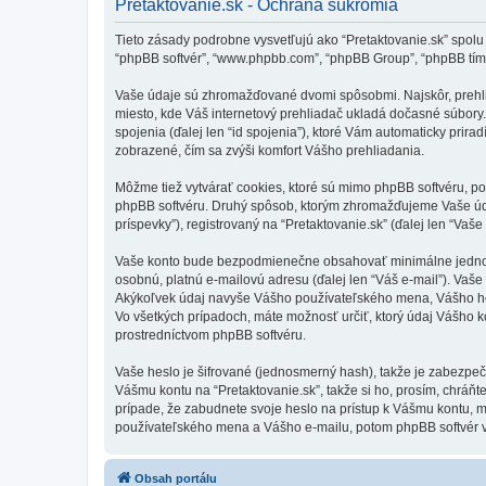
Pretaktovanie.sk - Ochrana súkromia
Tieto zásady podrobne vysvetľujú ako “Pretaktovanie.sk” spolu s p
“phpBB softvér”, “www.phpbb.com”, “phpBB Group”, “phpBB tím
Vaše údaje sú zhromažďované dvomi spôsobmi. Najskôr, prehliad
miesto, kde Váš internetový prehliadač ukladá dočasné súbory. 
spojenia (ďalej len “id spojenia”), ktoré Vám automaticky prirad
zobrazené, čím sa zvýši komfort Vášho prehliadania.
Môžme tiež vytvárať cookies, ktoré sú mimo phpBB softvéru, po
phpBB softvéru. Druhý spôsob, ktorým zhromažďujeme Vaše úda
príspevky”), registrovaný na “Pretaktovanie.sk” (ďalej len “Vaše
Vaše konto bude bezpodmienečne obsahovať minimálne jednoznač
osobnú, platnú e-mailovú adresu (ďalej len “Váš e-mail”). Vaše
Akýkoľvek údaj navyše Vášho používateľského mena, Vášho hesl
Vo všetkých prípadoch, máte možnosť určiť, ktorý údaj Vášho 
prostredníctvom phpBB softvéru.
Vaše heslo je šifrované (jednosmerný hash), takže je zabezpeč
Vášmu kontu na “Pretaktovanie.sk”, takže si ho, prosím, chráňte
prípade, že zabudnete svoje heslo na prístup k Vášmu kontu, 
používateľského mena a Vášho e-mailu, potom phpBB softvér v
Obsah portálu