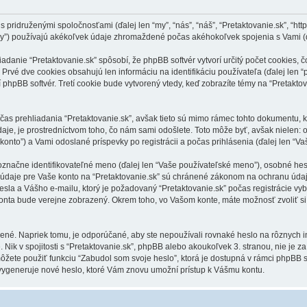
ridruženými spoločnosťami (ďalej len “my”, “nás”, “náš”, “Pretaktovanie.sk”, “https:/
y”) používajú akékoľvek údaje zhromaždené počas akéhokoľvek spojenia s Vami (ďa
anie “Pretaktovanie.sk” spôsobí, že phpBB softvér vytvorí určitý počet cookies, č
Prvé dve cookies obsahujú len informáciu na identifikáciu používateľa (ďalej len “
í phpBB softvér. Tretí cookie bude vytvorený vtedy, keď zobrazíte témy na “Pretaktov
čas prehliadania “Pretaktovanie.sk”, avšak tieto sú mimo rámec tohto dokumentu, k
je, je prostredníctvom toho, čo nám sami odošlete. Toto môže byť, avšak nielen:
 konto”) a Vami odoslané príspevky po registrácii a počas prihlásenia (ďalej len “Va
ne identifikovateľné meno (ďalej len “Vaše používateľské meno”), osobné heslo 
 údaje pre Vaše konto na “Pretaktovanie.sk” sú chránené zákonom na ochranu údajov
a a Vášho e-mailu, ktorý je požadovaný “Pretaktovanie.sk” počas registrácie vyb
konta bude verejne zobrazený. Okrem toho, vo Vašom konte, máte možnosť zvoliť s
ené. Napriek tomu, je odporúčané, aby ste nepoužívali rovnaké heslo na rôznych i
. Nik v spojitosti s “Pretaktovanie.sk”, phpBB alebo akoukoľvek 3. stranou, nie je
môžete použiť funkciu “Zabudol som svoje heslo”, ktorá je dostupná v rámci phpBB
ygeneruje nové heslo, ktoré Vám znovu umožní prístup k Vášmu kontu.