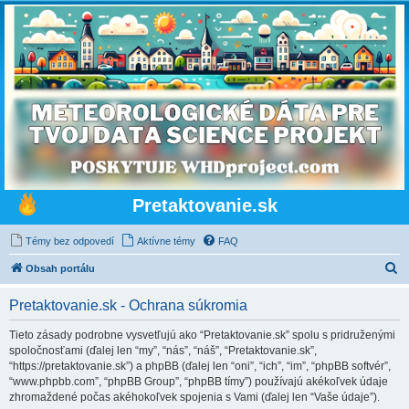
Pretaktovanie.sk
Témy bez odpovedí
Aktívne témy
FAQ
H
Obsah portálu
ľ
Pretaktovanie.sk - Ochrana súkromia
a
d
Tieto zásady podrobne vysvetľujú ako “Pretaktovanie.sk” spolu s pridruženými
spoločnosťami (ďalej len “my”, “nás”, “náš”, “Pretaktovanie.sk”,
a
“https://pretaktovanie.sk”) a phpBB (ďalej len “oni”, “ich”, “im”, “phpBB softvér”,
ť
“www.phpbb.com”, “phpBB Group”, “phpBB tímy”) používajú akékoľvek údaje
zhromaždené počas akéhokoľvek spojenia s Vami (ďalej len “Vaše údaje”).