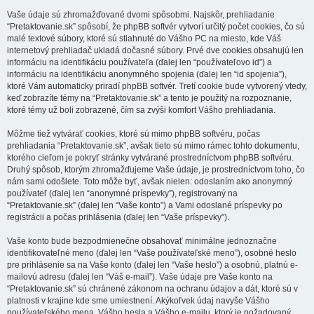
Vaše údaje sú zhromažďované dvomi spôsobmi. Najskôr, prehliadanie
“Pretaktovanie.sk” spôsobí, že phpBB softvér vytvorí určitý počet cookies, čo sú
malé textové súbory, ktoré sú stiahnuté do Vášho PC na miesto, kde Váš
internetový prehliadač ukladá dočasné súbory. Prvé dve cookies obsahujú len
informáciu na identifikáciu používateľa (ďalej len “používateľovo id”) a
informáciu na identifikáciu anonymného spojenia (ďalej len “id spojenia”),
ktoré Vám automaticky priradí phpBB softvér. Tretí cookie bude vytvorený vtedy,
keď zobrazíte témy na “Pretaktovanie.sk” a tento je použitý na rozpoznanie,
ktoré témy už boli zobrazené, čím sa zvýši komfort Vášho prehliadania.
Môžme tiež vytvárať cookies, ktoré sú mimo phpBB softvéru, počas
prehliadania “Pretaktovanie.sk”, avšak tieto sú mimo rámec tohto dokumentu,
ktorého cieľom je pokryť stránky vytvárané prostredníctvom phpBB softvéru.
Druhý spôsob, ktorým zhromažďujeme Vaše údaje, je prostredníctvom toho, čo
nám sami odošlete. Toto môže byť, avšak nielen: odoslaním ako anonymný
používateľ (ďalej len “anonymné príspevky”), registrovaný na
“Pretaktovanie.sk” (ďalej len “Vaše konto”) a Vami odoslané príspevky po
registrácii a počas prihlásenia (ďalej len “Vaše príspevky”).
Vaše konto bude bezpodmienečne obsahovať minimálne jednoznačne
identifikovateľné meno (ďalej len “Vaše používateľské meno”), osobné heslo
pre prihlásenie sa na Vaše konto (ďalej len “Vaše heslo”) a osobnú, platnú e-
mailovú adresu (ďalej len “Váš e-mail”). Vaše údaje pre Vaše konto na
“Pretaktovanie.sk” sú chránené zákonom na ochranu údajov a dát, ktoré sú v
platnosti v krajine kde sme umiestnení. Akýkoľvek údaj navyše Vášho
používateľského mena, Vášho hesla a Vášho e-mailu, ktorý je požadovaný