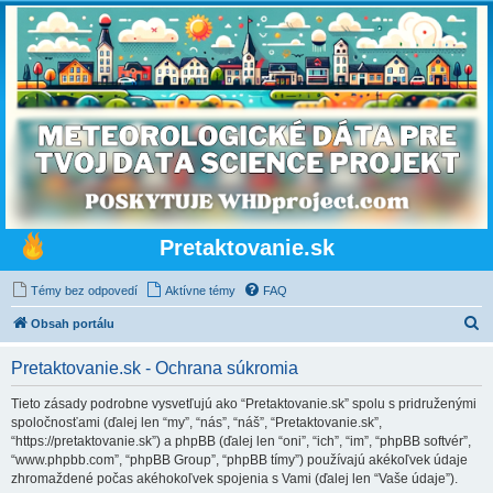
Pretaktovanie.sk
Témy bez odpovedí
Aktívne témy
FAQ
H
Obsah portálu
ľ
Pretaktovanie.sk - Ochrana súkromia
a
d
Tieto zásady podrobne vysvetľujú ako “Pretaktovanie.sk” spolu s pridruženými
spoločnosťami (ďalej len “my”, “nás”, “náš”, “Pretaktovanie.sk”,
a
“https://pretaktovanie.sk”) a phpBB (ďalej len “oni”, “ich”, “im”, “phpBB softvér”,
ť
“www.phpbb.com”, “phpBB Group”, “phpBB tímy”) používajú akékoľvek údaje
zhromaždené počas akéhokoľvek spojenia s Vami (ďalej len “Vaše údaje”).