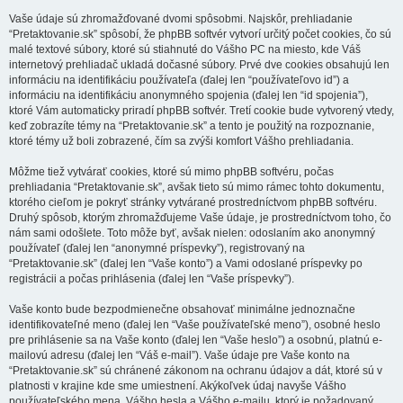
Vaše údaje sú zhromažďované dvomi spôsobmi. Najskôr, prehliadanie
“Pretaktovanie.sk” spôsobí, že phpBB softvér vytvorí určitý počet cookies, čo sú
malé textové súbory, ktoré sú stiahnuté do Vášho PC na miesto, kde Váš
internetový prehliadač ukladá dočasné súbory. Prvé dve cookies obsahujú len
informáciu na identifikáciu používateľa (ďalej len “používateľovo id”) a
informáciu na identifikáciu anonymného spojenia (ďalej len “id spojenia”),
ktoré Vám automaticky priradí phpBB softvér. Tretí cookie bude vytvorený vtedy,
keď zobrazíte témy na “Pretaktovanie.sk” a tento je použitý na rozpoznanie,
ktoré témy už boli zobrazené, čím sa zvýši komfort Vášho prehliadania.
Môžme tiež vytvárať cookies, ktoré sú mimo phpBB softvéru, počas
prehliadania “Pretaktovanie.sk”, avšak tieto sú mimo rámec tohto dokumentu,
ktorého cieľom je pokryť stránky vytvárané prostredníctvom phpBB softvéru.
Druhý spôsob, ktorým zhromažďujeme Vaše údaje, je prostredníctvom toho, čo
nám sami odošlete. Toto môže byť, avšak nielen: odoslaním ako anonymný
používateľ (ďalej len “anonymné príspevky”), registrovaný na
“Pretaktovanie.sk” (ďalej len “Vaše konto”) a Vami odoslané príspevky po
registrácii a počas prihlásenia (ďalej len “Vaše príspevky”).
Vaše konto bude bezpodmienečne obsahovať minimálne jednoznačne
identifikovateľné meno (ďalej len “Vaše používateľské meno”), osobné heslo
pre prihlásenie sa na Vaše konto (ďalej len “Vaše heslo”) a osobnú, platnú e-
mailovú adresu (ďalej len “Váš e-mail”). Vaše údaje pre Vaše konto na
“Pretaktovanie.sk” sú chránené zákonom na ochranu údajov a dát, ktoré sú v
platnosti v krajine kde sme umiestnení. Akýkoľvek údaj navyše Vášho
používateľského mena, Vášho hesla a Vášho e-mailu, ktorý je požadovaný