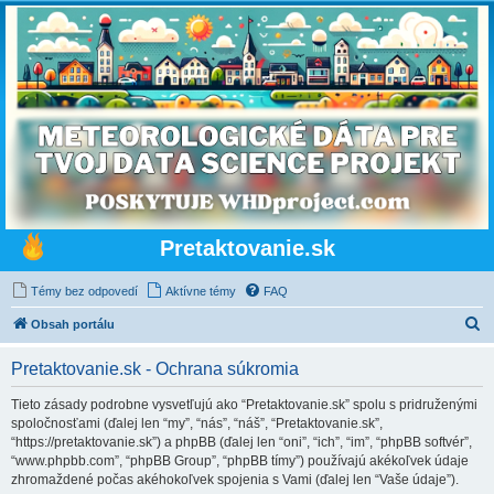
Pretaktovanie.sk
Témy bez odpovedí
Aktívne témy
FAQ
H
Obsah portálu
ľ
Pretaktovanie.sk - Ochrana súkromia
a
d
Tieto zásady podrobne vysvetľujú ako “Pretaktovanie.sk” spolu s pridruženými
spoločnosťami (ďalej len “my”, “nás”, “náš”, “Pretaktovanie.sk”,
a
“https://pretaktovanie.sk”) a phpBB (ďalej len “oni”, “ich”, “im”, “phpBB softvér”,
ť
“www.phpbb.com”, “phpBB Group”, “phpBB tímy”) používajú akékoľvek údaje
zhromaždené počas akéhokoľvek spojenia s Vami (ďalej len “Vaše údaje”).