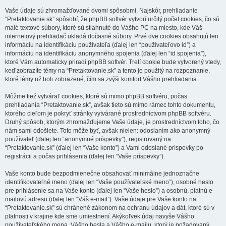
Vaše údaje sú zhromažďované dvomi spôsobmi. Najskôr, prehliadanie
“Pretaktovanie.sk” spôsobí, že phpBB softvér vytvorí určitý počet cookies, čo sú
malé textové súbory, ktoré sú stiahnuté do Vášho PC na miesto, kde Váš
internetový prehliadač ukladá dočasné súbory. Prvé dve cookies obsahujú len
informáciu na identifikáciu používateľa (ďalej len “používateľovo id”) a
informáciu na identifikáciu anonymného spojenia (ďalej len “id spojenia”),
ktoré Vám automaticky priradí phpBB softvér. Tretí cookie bude vytvorený vtedy,
keď zobrazíte témy na “Pretaktovanie.sk” a tento je použitý na rozpoznanie,
ktoré témy už boli zobrazené, čím sa zvýši komfort Vášho prehliadania.
Môžme tiež vytvárať cookies, ktoré sú mimo phpBB softvéru, počas
prehliadania “Pretaktovanie.sk”, avšak tieto sú mimo rámec tohto dokumentu,
ktorého cieľom je pokryť stránky vytvárané prostredníctvom phpBB softvéru.
Druhý spôsob, ktorým zhromažďujeme Vaše údaje, je prostredníctvom toho, čo
nám sami odošlete. Toto môže byť, avšak nielen: odoslaním ako anonymný
používateľ (ďalej len “anonymné príspevky”), registrovaný na
“Pretaktovanie.sk” (ďalej len “Vaše konto”) a Vami odoslané príspevky po
registrácii a počas prihlásenia (ďalej len “Vaše príspevky”).
Vaše konto bude bezpodmienečne obsahovať minimálne jednoznačne
identifikovateľné meno (ďalej len “Vaše používateľské meno”), osobné heslo
pre prihlásenie sa na Vaše konto (ďalej len “Vaše heslo”) a osobnú, platnú e-
mailovú adresu (ďalej len “Váš e-mail”). Vaše údaje pre Vaše konto na
“Pretaktovanie.sk” sú chránené zákonom na ochranu údajov a dát, ktoré sú v
platnosti v krajine kde sme umiestnení. Akýkoľvek údaj navyše Vášho
používateľského mena, Vášho hesla a Vášho e-mailu, ktorý je požadovaný