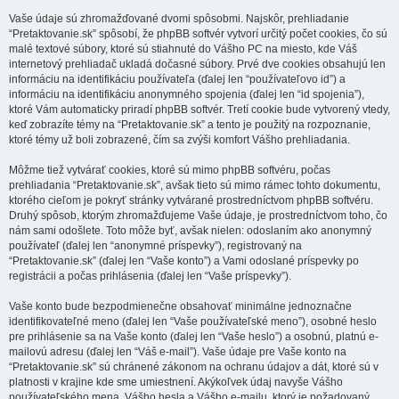
Vaše údaje sú zhromažďované dvomi spôsobmi. Najskôr, prehliadanie
“Pretaktovanie.sk” spôsobí, že phpBB softvér vytvorí určitý počet cookies, čo sú
malé textové súbory, ktoré sú stiahnuté do Vášho PC na miesto, kde Váš
internetový prehliadač ukladá dočasné súbory. Prvé dve cookies obsahujú len
informáciu na identifikáciu používateľa (ďalej len “používateľovo id”) a
informáciu na identifikáciu anonymného spojenia (ďalej len “id spojenia”),
ktoré Vám automaticky priradí phpBB softvér. Tretí cookie bude vytvorený vtedy,
keď zobrazíte témy na “Pretaktovanie.sk” a tento je použitý na rozpoznanie,
ktoré témy už boli zobrazené, čím sa zvýši komfort Vášho prehliadania.
Môžme tiež vytvárať cookies, ktoré sú mimo phpBB softvéru, počas
prehliadania “Pretaktovanie.sk”, avšak tieto sú mimo rámec tohto dokumentu,
ktorého cieľom je pokryť stránky vytvárané prostredníctvom phpBB softvéru.
Druhý spôsob, ktorým zhromažďujeme Vaše údaje, je prostredníctvom toho, čo
nám sami odošlete. Toto môže byť, avšak nielen: odoslaním ako anonymný
používateľ (ďalej len “anonymné príspevky”), registrovaný na
“Pretaktovanie.sk” (ďalej len “Vaše konto”) a Vami odoslané príspevky po
registrácii a počas prihlásenia (ďalej len “Vaše príspevky”).
Vaše konto bude bezpodmienečne obsahovať minimálne jednoznačne
identifikovateľné meno (ďalej len “Vaše používateľské meno”), osobné heslo
pre prihlásenie sa na Vaše konto (ďalej len “Vaše heslo”) a osobnú, platnú e-
mailovú adresu (ďalej len “Váš e-mail”). Vaše údaje pre Vaše konto na
“Pretaktovanie.sk” sú chránené zákonom na ochranu údajov a dát, ktoré sú v
platnosti v krajine kde sme umiestnení. Akýkoľvek údaj navyše Vášho
používateľského mena, Vášho hesla a Vášho e-mailu, ktorý je požadovaný