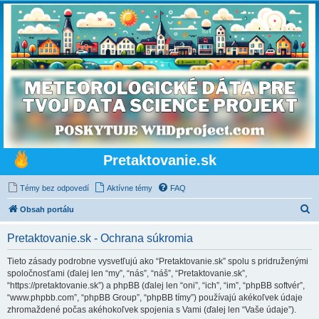
Pretaktovanie.sk
Témy bez odpovedí
Aktívne témy
FAQ
H
Obsah portálu
ľ
Pretaktovanie.sk - Ochrana súkromia
a
d
Tieto zásady podrobne vysvetľujú ako “Pretaktovanie.sk” spolu s pridruženými
spoločnosťami (ďalej len “my”, “nás”, “náš”, “Pretaktovanie.sk”,
a
“https://pretaktovanie.sk”) a phpBB (ďalej len “oni”, “ich”, “im”, “phpBB softvér”,
ť
“www.phpbb.com”, “phpBB Group”, “phpBB tímy”) používajú akékoľvek údaje
zhromaždené počas akéhokoľvek spojenia s Vami (ďalej len “Vaše údaje”).