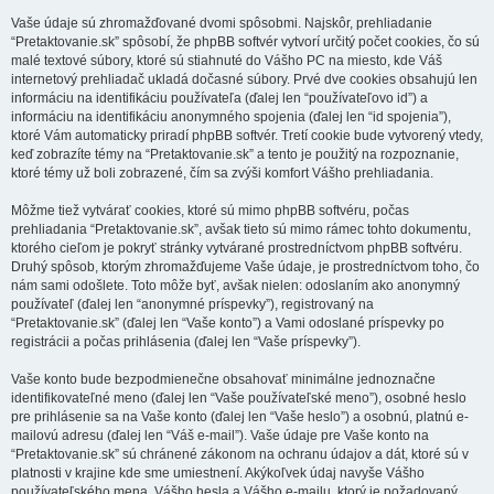
Vaše údaje sú zhromažďované dvomi spôsobmi. Najskôr, prehliadanie
“Pretaktovanie.sk” spôsobí, že phpBB softvér vytvorí určitý počet cookies, čo sú
malé textové súbory, ktoré sú stiahnuté do Vášho PC na miesto, kde Váš
internetový prehliadač ukladá dočasné súbory. Prvé dve cookies obsahujú len
informáciu na identifikáciu používateľa (ďalej len “používateľovo id”) a
informáciu na identifikáciu anonymného spojenia (ďalej len “id spojenia”),
ktoré Vám automaticky priradí phpBB softvér. Tretí cookie bude vytvorený vtedy,
keď zobrazíte témy na “Pretaktovanie.sk” a tento je použitý na rozpoznanie,
ktoré témy už boli zobrazené, čím sa zvýši komfort Vášho prehliadania.
Môžme tiež vytvárať cookies, ktoré sú mimo phpBB softvéru, počas
prehliadania “Pretaktovanie.sk”, avšak tieto sú mimo rámec tohto dokumentu,
ktorého cieľom je pokryť stránky vytvárané prostredníctvom phpBB softvéru.
Druhý spôsob, ktorým zhromažďujeme Vaše údaje, je prostredníctvom toho, čo
nám sami odošlete. Toto môže byť, avšak nielen: odoslaním ako anonymný
používateľ (ďalej len “anonymné príspevky”), registrovaný na
“Pretaktovanie.sk” (ďalej len “Vaše konto”) a Vami odoslané príspevky po
registrácii a počas prihlásenia (ďalej len “Vaše príspevky”).
Vaše konto bude bezpodmienečne obsahovať minimálne jednoznačne
identifikovateľné meno (ďalej len “Vaše používateľské meno”), osobné heslo
pre prihlásenie sa na Vaše konto (ďalej len “Vaše heslo”) a osobnú, platnú e-
mailovú adresu (ďalej len “Váš e-mail”). Vaše údaje pre Vaše konto na
“Pretaktovanie.sk” sú chránené zákonom na ochranu údajov a dát, ktoré sú v
platnosti v krajine kde sme umiestnení. Akýkoľvek údaj navyše Vášho
používateľského mena, Vášho hesla a Vášho e-mailu, ktorý je požadovaný