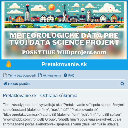
Pretaktovanie.sk
Témy bez odpovedí
Aktívne témy
FAQ
H
Obsah portálu
ľ
Pretaktovanie.sk - Ochrana súkromia
a
d
Tieto zásady podrobne vysvetľujú ako “Pretaktovanie.sk” spolu s pridruženými
spoločnosťami (ďalej len “my”, “nás”, “náš”, “Pretaktovanie.sk”,
a
“https://pretaktovanie.sk”) a phpBB (ďalej len “oni”, “ich”, “im”, “phpBB softvér”,
ť
“www.phpbb.com”, “phpBB Group”, “phpBB tímy”) používajú akékoľvek údaje
zhromaždené počas akéhokoľvek spojenia s Vami (ďalej len “Vaše údaje”).