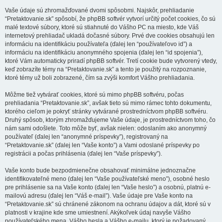
Vaše údaje sú zhromažďované dvomi spôsobmi. Najskôr, prehliadanie
“Pretaktovanie.sk” spôsobí, že phpBB softvér vytvorí určitý počet cookies, čo sú
malé textové súbory, ktoré sú stiahnuté do Vášho PC na miesto, kde Váš
internetový prehliadač ukladá dočasné súbory. Prvé dve cookies obsahujú len
informáciu na identifikáciu používateľa (ďalej len “používateľovo id”) a
informáciu na identifikáciu anonymného spojenia (ďalej len “id spojenia”),
ktoré Vám automaticky priradí phpBB softvér. Tretí cookie bude vytvorený vtedy,
keď zobrazíte témy na “Pretaktovanie.sk” a tento je použitý na rozpoznanie,
ktoré témy už boli zobrazené, čím sa zvýši komfort Vášho prehliadania.
Môžme tiež vytvárať cookies, ktoré sú mimo phpBB softvéru, počas
prehliadania “Pretaktovanie.sk”, avšak tieto sú mimo rámec tohto dokumentu,
ktorého cieľom je pokryť stránky vytvárané prostredníctvom phpBB softvéru.
Druhý spôsob, ktorým zhromažďujeme Vaše údaje, je prostredníctvom toho, čo
nám sami odošlete. Toto môže byť, avšak nielen: odoslaním ako anonymný
používateľ (ďalej len “anonymné príspevky”), registrovaný na
“Pretaktovanie.sk” (ďalej len “Vaše konto”) a Vami odoslané príspevky po
registrácii a počas prihlásenia (ďalej len “Vaše príspevky”).
Vaše konto bude bezpodmienečne obsahovať minimálne jednoznačne
identifikovateľné meno (ďalej len “Vaše používateľské meno”), osobné heslo
pre prihlásenie sa na Vaše konto (ďalej len “Vaše heslo”) a osobnú, platnú e-
mailovú adresu (ďalej len “Váš e-mail”). Vaše údaje pre Vaše konto na
“Pretaktovanie.sk” sú chránené zákonom na ochranu údajov a dát, ktoré sú v
platnosti v krajine kde sme umiestnení. Akýkoľvek údaj navyše Vášho
používateľského mena, Vášho hesla a Vášho e-mailu, ktorý je požadovaný