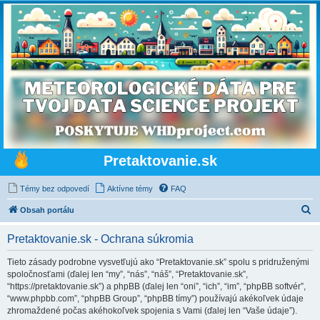
Pretaktovanie.sk
Témy bez odpovedí
Aktívne témy
FAQ
H
Obsah portálu
ľ
Pretaktovanie.sk - Ochrana súkromia
a
d
Tieto zásady podrobne vysvetľujú ako “Pretaktovanie.sk” spolu s pridruženými
spoločnosťami (ďalej len “my”, “nás”, “náš”, “Pretaktovanie.sk”,
a
“https://pretaktovanie.sk”) a phpBB (ďalej len “oni”, “ich”, “im”, “phpBB softvér”,
ť
“www.phpbb.com”, “phpBB Group”, “phpBB tímy”) používajú akékoľvek údaje
zhromaždené počas akéhokoľvek spojenia s Vami (ďalej len “Vaše údaje”).