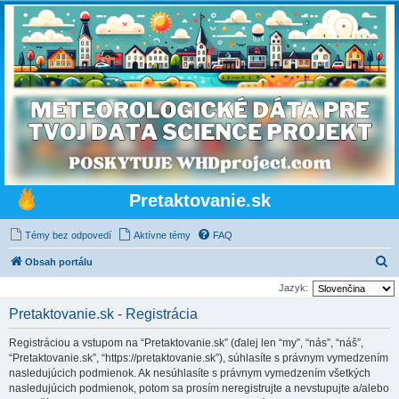
Pretaktovanie.sk
Témy bez odpovedí
Aktívne témy
FAQ
H
Obsah portálu
ľ
Jazyk:
a
Pretaktovanie.sk - Registrácia
d
Registráciou a vstupom na “Pretaktovanie.sk” (ďalej len “my”, “nás”, “náš”,
a
“Pretaktovanie.sk”, “https://pretaktovanie.sk”), súhlasíte s právnym vymedzením
ť
nasledujúcich podmienok. Ak nesúhlasíte s právnym vymedzením všetkých
nasledujúcich podmienok, potom sa prosím neregistrujte a nevstupujte a/alebo