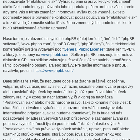
nepoužívajte “Pretaktovanie.sk”. Vyhradzujeme si právo kedykoľvek zmeniť
akékoľvek podmienky používania tohoto portálu, pričom urobíme všetko preto,
aby sme Vás o týchto zmenách informovali, avšak bude vhodné, ak tieto
podmienky budete pravidelne kontrolovať počas používania “Pretaktovanie.sk”
a to z dôvodu, že musíte súhlasiť s každou zmenou týchto podmienok, ktoré
budú aktualizované a/alebo upravené.
Naše fórum je založené na systéme phpBB (ďalej len “oni”, “im”, “ich”, “phpBB
software”, “www.phpbb.com”, “phpBB Group”, “phpBB tímy”), čo je elektronický
konferenčný systém vydávaný pod “
General Public License
” (ďalej len “GPL”),
a ktorý je dostupný na
www.phpbb.com
. Softvér phpBB umožňuje internetové
diskusie a GPL mu striktne zakazuje určovať čo môžme a/alebo nemôžme v
rámci povoleného obsahu a/alebo správy. Pre ďalšie informácie o phpBB,
navštívte, prosím:
https://www.phpbb.com/
.
Ďalej súhlasíte s tým, že nebudete odosielať žiadne urážlivé, obscénne,
vulgárne, ohováracie, nenávistné, výhražné, sexuálne orientované príspevky
alebo posielať akýkoľvek iný materiál, ktorý môže porušovať ktorékoľvek
zákony krajiny, v ktorej sa nachádzate Vy, či v ktorej sa nachádza
“Pretaktovanie.sk” alebo medzinárodné právo. Takéto konanie môže viesť k
okamžitému a trvalému vylúčeniu, s upozornením Vášho poskytovateľa
internetového pripojenia, ak sa budeme domnievať, že to bude od nás
požadované. IP adresa všetkých Vašich príspevkov je zaznamenávaná na
pomoc vo vymožiteľnosti týchto podmienok. Taktiež súhlasíte s tým, že
“Pretaktovanie.sk” má právo kedykoľvek odstrániť, upraviť, presunúť alebo
uzamknúť ktorúkoľvek tému, ktorá by porušovala tieto podmienky. Ako
používateľ, súhlasíte s ukladaním do databázy akejkoľvek informácie, ktorú