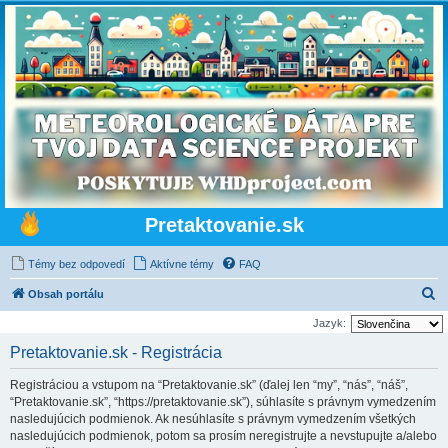
Pretaktovanie.sk
Témy bez odpovedí
Aktívne témy
FAQ
H
Obsah portálu
ľ
Jazyk:
a
Pretaktovanie.sk - Registrácia
d
Registráciou a vstupom na “Pretaktovanie.sk” (ďalej len “my”, “nás”, “náš”,
a
“Pretaktovanie.sk”, “https://pretaktovanie.sk”), súhlasíte s právnym vymedzením
ť
nasledujúcich podmienok. Ak nesúhlasíte s právnym vymedzením všetkých
nasledujúcich podmienok, potom sa prosím neregistrujte a nevstupujte a/alebo