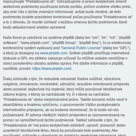
nepoužívajte “Pretaktovanie.sk”. Vyhradzujeme si právo kedykoľvek zmeniť
akékoľvek podmienky používania tohoto portálu, pričom urobíme všetko preto,
aby sme Vás o týchto zmenách informovali, avšak bude vhodné, ak tieto
podmienky budete pravidelne kontrolovať počas používania “Pretaktovanie.sk”
a to z dôvodu, že musíte súhlasiť s každou zmenou týchto podmienok, ktoré
budú aktualizované a/alebo upravené.
Naše fórum je založené na systéme phpBB (ďalej len “oni”, “im”, “ich”, “phpBB
software”, “www.phpbb.com”, “phpBB Group”, “phpBB tímy”), čo je elektronický
konferenčný systém vydávaný pod “
General Public License
” (ďalej len “GPL”),
a ktorý je dostupný na
www.phpbb.com
. Softvér phpBB umožňuje internetové
diskusie a GPL mu striktne zakazuje určovať čo môžme a/alebo nemôžme v
rámci povoleného obsahu a/alebo správy. Pre ďalšie informácie o phpBB,
navštívte, prosím:
https://www.phpbb.com/
.
Ďalej súhlasíte s tým, že nebudete odosielať žiadne urážlivé, obscénne,
vulgárne, ohováracie, nenávistné, výhražné, sexuálne orientované príspevky
alebo posielať akýkoľvek iný materiál, ktorý môže porušovať ktorékoľvek
zákony krajiny, v ktorej sa nachádzate Vy, či v ktorej sa nachádza
“Pretaktovanie.sk” alebo medzinárodné právo. Takéto konanie môže viesť k
okamžitému a trvalému vylúčeniu, s upozornením Vášho poskytovateľa
internetového pripojenia, ak sa budeme domnievať, že to bude od nás
požadované. IP adresa všetkých Vašich príspevkov je zaznamenávaná na
pomoc vo vymožiteľnosti týchto podmienok. Taktiež súhlasíte s tým, že
“Pretaktovanie.sk” má právo kedykoľvek odstrániť, upraviť, presunúť alebo
uzamknúť ktorúkoľvek tému, ktorá by porušovala tieto podmienky. Ako
používateľ, súhlasíte s ukladaním do databázy akejkoľvek informácie, ktorú