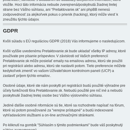
vložíte. Hoci táto informácia nebude zverejnená/poskytnutá žiadnej tretej
strane bez Vášho súhlasu, ani “Pretaktovanie.sk” ani phpBB nenesú
zodpovednosť za akýkoľvek pokus o prienik (hacking), ktorý môže viesť k
zneužitiu týchto údajov.
GDPR
Kvôli súladu s EÚ reguláciou GDPR (2018) Vás informujeme o nasledujúcom.
Kvôli vyššie uvedenému Pretaktovanie.sk bude ukladať všetky IP adresy, ktoré
používate pre písanie príspevkov. V závislosti od Vašich preferencií
Pretaktovanie.sk môže posielať emaily na emailovu adresu, ktorú ste použili
pri registrácii alebo adresu, ktorú ste nastavili potom. Tieto preferencie môžete
kedykoľvek zmeniť vo vašom Užívateľskom kontrolnom paneli (UCP) a
zastaviť príjem týchto emailov..
Osobné údaje, ktoré ste nám poskytli pri registrácii budú použité výhradne pre
účely funkčnosti fóra Pretaktovanie.sk. Nebudú použité pre nič iné a nebudú
poskytnuté žiadnej tretej osobe bez Vášho výslovného súhlasu.
Jediné ďalšie osobné nformácie sú tie, ktoré sa rozhodnete napísať na fórum,
ktoré sú potom považované za "verejne prístupné" a budú indexované
vyhľadavácimi službami a on-line archivačnými stránkami.
Po kliknutí na gombík "Súhlasím s týmito podmienkami” bude váš poskytnutý