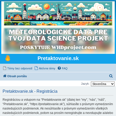
Pretaktovanie.sk
Témy bez odpovedí
Aktívne témy
FAQ
H
Obsah portálu
ľ
Jazyk:
a
Pretaktovanie.sk - Registrácia
d
Registráciou a vstupom na “Pretaktovanie.sk” (ďalej len “my”, “nás”, “náš”,
a
“Pretaktovanie.sk”, “https://pretaktovanie.sk”), súhlasíte s právnym vymedzením
ť
nasledujúcich podmienok. Ak nesúhlasíte s právnym vymedzením všetkých
nasledujúcich podmienok, potom sa prosím neregistrujte a nevstupujte a/alebo