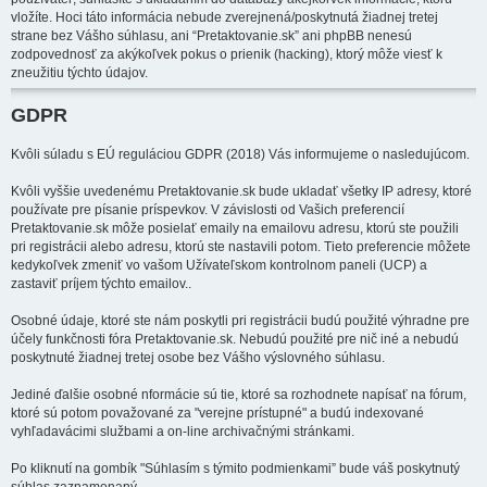
vložíte. Hoci táto informácia nebude zverejnená/poskytnutá žiadnej tretej
strane bez Vášho súhlasu, ani “Pretaktovanie.sk” ani phpBB nenesú
zodpovednosť za akýkoľvek pokus o prienik (hacking), ktorý môže viesť k
zneužitiu týchto údajov.
GDPR
Kvôli súladu s EÚ reguláciou GDPR (2018) Vás informujeme o nasledujúcom.
Kvôli vyššie uvedenému Pretaktovanie.sk bude ukladať všetky IP adresy, ktoré
používate pre písanie príspevkov. V závislosti od Vašich preferencií
Pretaktovanie.sk môže posielať emaily na emailovu adresu, ktorú ste použili
pri registrácii alebo adresu, ktorú ste nastavili potom. Tieto preferencie môžete
kedykoľvek zmeniť vo vašom Užívateľskom kontrolnom paneli (UCP) a
zastaviť príjem týchto emailov..
Osobné údaje, ktoré ste nám poskytli pri registrácii budú použité výhradne pre
účely funkčnosti fóra Pretaktovanie.sk. Nebudú použité pre nič iné a nebudú
poskytnuté žiadnej tretej osobe bez Vášho výslovného súhlasu.
Jediné ďalšie osobné nformácie sú tie, ktoré sa rozhodnete napísať na fórum,
ktoré sú potom považované za "verejne prístupné" a budú indexované
vyhľadavácimi službami a on-line archivačnými stránkami.
Po kliknutí na gombík "Súhlasím s týmito podmienkami” bude váš poskytnutý