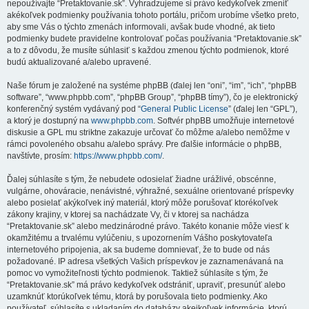
nepoužívajte “Pretaktovanie.sk”. Vyhradzujeme si právo kedykoľvek zmeniť
akékoľvek podmienky používania tohoto portálu, pričom urobíme všetko preto,
aby sme Vás o týchto zmenách informovali, avšak bude vhodné, ak tieto
podmienky budete pravidelne kontrolovať počas používania “Pretaktovanie.sk”
a to z dôvodu, že musíte súhlasiť s každou zmenou týchto podmienok, ktoré
budú aktualizované a/alebo upravené.
Naše fórum je založené na systéme phpBB (ďalej len “oni”, “im”, “ich”, “phpBB
software”, “www.phpbb.com”, “phpBB Group”, “phpBB tímy”), čo je elektronický
konferenčný systém vydávaný pod “
General Public License
” (ďalej len “GPL”),
a ktorý je dostupný na
www.phpbb.com
. Softvér phpBB umožňuje internetové
diskusie a GPL mu striktne zakazuje určovať čo môžme a/alebo nemôžme v
rámci povoleného obsahu a/alebo správy. Pre ďalšie informácie o phpBB,
navštívte, prosím:
https://www.phpbb.com/
.
Ďalej súhlasíte s tým, že nebudete odosielať žiadne urážlivé, obscénne,
vulgárne, ohováracie, nenávistné, výhražné, sexuálne orientované príspevky
alebo posielať akýkoľvek iný materiál, ktorý môže porušovať ktorékoľvek
zákony krajiny, v ktorej sa nachádzate Vy, či v ktorej sa nachádza
“Pretaktovanie.sk” alebo medzinárodné právo. Takéto konanie môže viesť k
okamžitému a trvalému vylúčeniu, s upozornením Vášho poskytovateľa
internetového pripojenia, ak sa budeme domnievať, že to bude od nás
požadované. IP adresa všetkých Vašich príspevkov je zaznamenávaná na
pomoc vo vymožiteľnosti týchto podmienok. Taktiež súhlasíte s tým, že
“Pretaktovanie.sk” má právo kedykoľvek odstrániť, upraviť, presunúť alebo
uzamknúť ktorúkoľvek tému, ktorá by porušovala tieto podmienky. Ako
používateľ, súhlasíte s ukladaním do databázy akejkoľvek informácie, ktorú