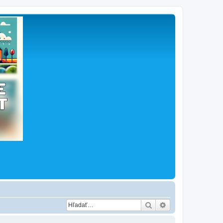
Hľadať
Rozšírené vyhľad