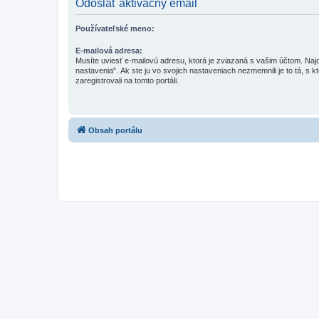
Odoslať aktivačný email
Používateľské meno:
E-mailová adresa:
Musíte uviesť e-mailovú adresu, ktorá je zviazaná s vašim účtom. Najd
nastavenia". Ak ste ju vo svojich nastaveniach nezmemnili je to tá, s k
zaregistrovali na tomto portáli.
Obsah portálu