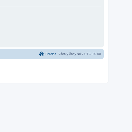
Policies
Všetky časy sú v
UTC+02:00