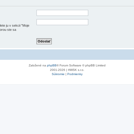
ete ju v sekcii "Moje
torou ste sa
Založené na
phpBB
® Forum Software © phpBB Limited
2001-2026 | HWSK s.r.o.
Súkromie
|
Podmienky