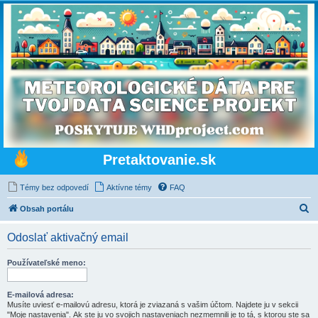
Pretaktovanie.sk
Témy bez odpovedí
Aktívne témy
FAQ
H
Obsah portálu
ľ
Odoslať aktivačný email
a
d
Používateľské meno:
a
ť
E-mailová adresa:
Musíte uviesť e-mailovú adresu, ktorá je zviazaná s vašim účtom. Najdete ju v sekcii
"Moje nastavenia". Ak ste ju vo svojich nastaveniach nezmemnili je to tá, s ktorou ste sa