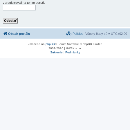
zaregistrovali na tomto portáli.
Obsah portálu
Policies
Všetky časy sú v
UTC+02:00
Založené na
phpBB
® Forum Software © phpBB Limited
2001-2026 | HWSK s.r.o.
Súkromie
|
Podmienky