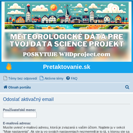
Pretaktovanie.sk
Témy bez odpovedí
Aktívne témy
FAQ
H
Obsah portálu
ľ
Odoslať aktivačný email
a
d
Používateľské meno:
a
ť
E-mailová adresa:
Musíte uviesť e-mailovú adresu, ktorá je zviazaná s vašim účtom. Najdete ju v sekcii
"Moje nastavenia". Ak ste ju vo svojich nastaveniach nezmemnili je to tá, s ktorou ste sa