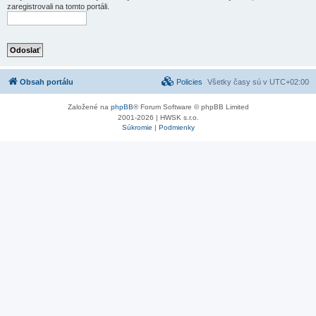
zaregistrovali na tomto portáli.
Obsah portálu
Policies
Všetky časy sú v
UTC+02:00
Založené na
phpBB
® Forum Software © phpBB Limited
2001-2026 | HWSK s.r.o.
Súkromie
|
Podmienky