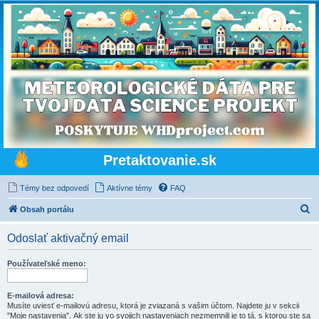
Pretaktovanie.sk
Témy bez odpovedí
Aktívne témy
FAQ
H
Obsah portálu
ľ
Odoslať aktivačný email
a
d
Používateľské meno:
a
ť
E-mailová adresa:
Musíte uviesť e-mailovú adresu, ktorá je zviazaná s vašim účtom. Najdete ju v sekcii
"Moje nastavenia". Ak ste ju vo svojich nastaveniach nezmemnili je to tá, s ktorou ste sa