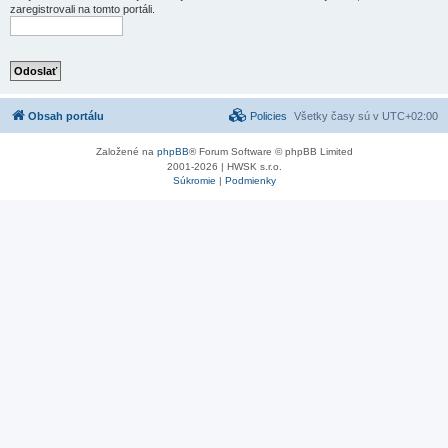
zaregistrovali na tomto portáli.
Obsah portálu
Policies
Všetky časy sú v
UTC+02:00
Založené na
phpBB
® Forum Software © phpBB Limited
2001-2026 | HWSK s.r.o.
Súkromie
|
Podmienky