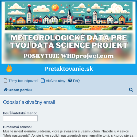
Pretaktovanie.sk
Témy bez odpovedí
Aktívne témy
FAQ
H
Obsah portálu
ľ
Odoslať aktivačný email
a
d
Používateľské meno:
a
ť
E-mailová adresa:
Musíte uviesť e-mailovú adresu, ktorá je zviazaná s vašim účtom. Najdete ju v sekcii
"Moje nastavenia". Ak ste ju vo svojich nastaveniach nezmemnili je to tá, s ktorou ste sa