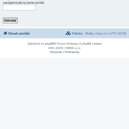
zaregistrovali na tomto portáli.
Obsah portálu
Policies
Všetky časy sú v
UTC+02:00
Založené na
phpBB
® Forum Software © phpBB Limited
2001-2026 | HWSK s.r.o.
Súkromie
|
Podmienky